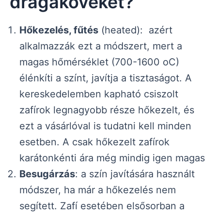
drágaköveket?
Hőkezelés, fűtés
(heated): azért
alkalmazzák ezt a módszert, mert a
magas hőmérséklet (700-1600 oC)
élénkíti a színt, javítja a tisztaságot. A
kereskedelemben kapható csiszolt
zafírok legnagyobb része hőkezelt, és
ezt a vásárlóval is tudatni kell minden
esetben. A csak hőkezelt zafírok
karátonkénti ára még mindig igen magas
Besugárzás
: a szín javítására használt
módszer, ha már a hőkezelés nem
segített. Zafí esetében elsősorban a