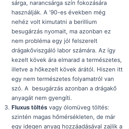
sárga, narancsárga szín fokozására
használják. A ’90-es években még
nehéz volt kimutatni a berillium
besugárzás nyomait, ma azonban ez
nem probléma egy jól felszerelt
drágakőviszgáló labor számára. Az így
kezelt kövek ára elmarad a természetes,
illetve a hőkezelt kövek árától. Hiszen itt
egy nem természetes folyamatról van
szó. A besugárzás azonban a drágakő
anyagát nem gyengíti.
Fluxus töltés
vagy ólomüveg töltés:
szintén magas hőmérsékleten, de már
egy idegen anyag hozzáadásával zajlik a