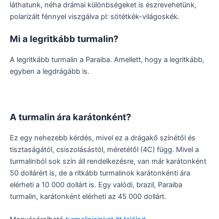
láthatunk, néha drámai különbségeket is észrevehetünk,
polarizált fénnyel viszgálva pl: sötétkék-világoskék.
Mi a legritkább turmalin?
A legritkább turmalin a Paraiba. Amellett, hogy a legritkább,
egyben a legdrágább is.
A turmalin ára karátonként?
Ez egy nehezebb kérdés, mivel ez a drágakő színétől és
tisztaságától, csiszolásástól, méretétől (4C) függ. Mivel a
turmalinból sok szín áll rendelkezésre, van már karátonként
50 dollárért is, de a ritkább turmalinok karátonkénti ára
elérheti a 10 000 dollárt is. Egy valódi, brazil, Paraiba
turmalin, karátonként elérheti az 45 000 dollárt.