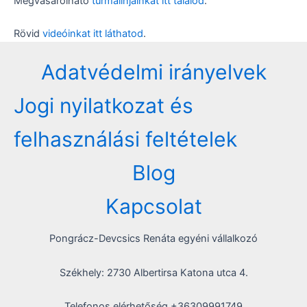
Megvásárolható
turmalinjainkat itt találod
.
Rövid
videóinkat itt láthatod
.
Adatvédelmi irányelvek
Jogi nyilatkozat és
felhasználási feltételek
Blog
Kapcsolat
Pongrácz-Devcsics Renáta egyéni vállalkozó
Székhely: 2730 Albertirsa Katona utca 4.
Telefonos elérhetőség +36309991749