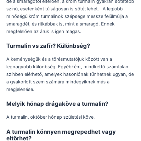
de a smaragdtól eltérően, a króm turmalin gyakran sötétebb
színű, esetenként túlságosan is sötét lehet. A legjobb
minőségű króm turmalinok szépsége messze felülmúlja a
smaragdét, és ritkábbak is, mint a smaragd. Ennek
megfelelően az áruk is igen magas.
Turmalin vs zafír? Különbség?
A keménységük és a törésmutatójuk között van a
legnagyobb különbség. Egyébként, mindkettő számtalan
színben elérhető, amelyek hasonlónak tűnhetnek ugyan, de
a gyakorlott szem számára mindegyiknek más a
megjelenése.
Melyik hónap drágaköve a turmalin?
A turmalin, október hónap születési köve.
A turmalin könnyen megrepedhet vagy
eltörhet?