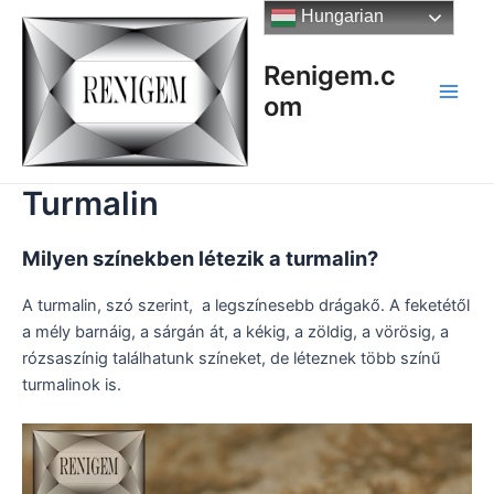
Skip
Hungarian
to
content
Renigem.c
om
Main
Men
Turmalin
Milyen színekben létezik a turmalin?
A turmalin, szó szerint, a legszínesebb drágakő. A feketétől
a mély barnáig, a sárgán át, a kékig, a zöldig, a vörösig, a
rózsaszínig találhatunk színeket, de léteznek több színű
turmalinok is.