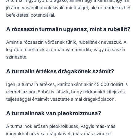
A turmalin gyönyörű drágakő, amire nagy a kereslet, így ha
jó áron vásárolhatunk kiváló minőséget, akkor rendelkezhet
befektetési potenciállal.
A rózsaszín turmalin ugyanaz, mint a rubellit?
Amint a rózsaszín vörösnek tűnik, rubellitnek nevezzük. A
legtöbb rubellitnek azonban van némi lila, vagy rózsaszín
színezete.
A turmalin értékes drágakőnek számít?
Igen, a turmalin értékes, karátonként akár 45 000 dollárt is
elérheti az ára. Ebből is látszik, hogy féldrágakő kifejezés
teljességgel értelmét vesztette a mai drágakőpiacon.
A turmalinnak van pleokroizmusa?
A turmalinok erősen pleokroikusak, vagyis más-más
irányokból nézve a drágakövet, más-más színeket