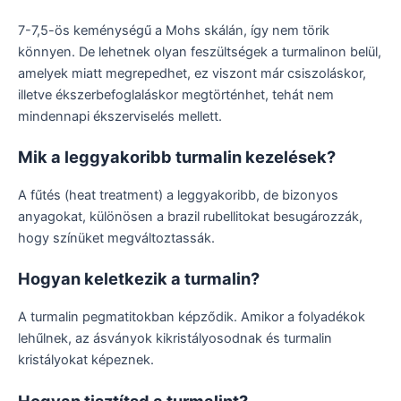
7-7,5-ös keménységű a Mohs skálán, így nem törik
könnyen. De lehetnek olyan feszültségek a turmalinon belül,
amelyek miatt megrepedhet, ez viszont már csiszoláskor,
illetve ékszerbefoglaláskor megtörténhet, tehát nem
mindennapi ékszerviselés mellett.
Mik a leggyakoribb turmalin kezelések?
A fűtés (heat treatment) a leggyakoribb, de bizonyos
anyagokat, különösen a brazil rubellitokat besugározzák,
hogy színüket megváltoztassák.
Hogyan keletkezik a turmalin?
A turmalin pegmatitokban képződik. Amikor a folyadékok
lehűlnek, az ásványok kikristályosodnak és turmalin
kristályokat képeznek.
Hogyan tisztítsd a turmalint?