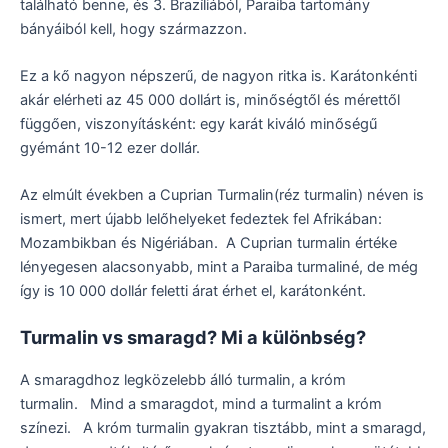
található benne, és 3. Brazíliából, Paraiba tartomány
bányáiból kell, hogy származzon.
Ez a kő nagyon népszerű, de nagyon ritka is. Karátonkénti
akár elérheti az 45 000 dollárt is, minőségtől és mérettől
függően, viszonyításként: egy karát kiváló minőségű
gyémánt 10-12 ezer dollár.
Az elmúlt években a Cuprian Turmalin(réz turmalin) néven is
ismert, mert újabb lelőhelyeket fedeztek fel Afrikában:
Mozambikban és Nigériában. A Cuprian turmalin értéke
lényegesen alacsonyabb, mint a Paraiba turmaliné, de még
így is 10 000 dollár feletti árat érhet el, karátonként.
Turmalin vs smaragd? Mi a különbség?
A smaragdhoz legközelebb álló turmalin, a króm
turmalin. Mind a smaragdot, mind a turmalint a króm
színezi. A króm turmalin gyakran tisztább, mint a smaragd,