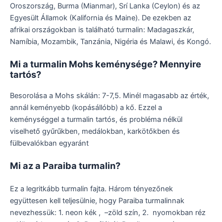
Oroszország, Burma (Mianmar), Srí Lanka (Ceylon) és az
Egyesült Államok (Kalifornia és Maine). De ezekben az
afrikai országokban is található turmalin: Madagaszkár,
Namíbia, Mozambik, Tanzánia, Nigéria és Malawi, és Kongó.
Mi a turmalin Mohs keménysége? Mennyire
tartós?
Besorolása a Mohs skálán: 7-7,5. Minél magasabb az érték,
annál keményebb (kopásállóbb) a kő. Ezzel a
keménységgel a turmalin tartós, és probléma nélkül
viselhető gyűrűkben, medálokban, karkötőkben és
fülbevalókban egyaránt
Mi az a Paraiba turmalin?
Ez a legritkább turmalin fajta. Három tényezőnek
együttesen kell teljesülnie, hogy Paraiba turmalinnak
nevezhessük: 1. neon kék ​, –zöld szín, 2. nyomokban réz