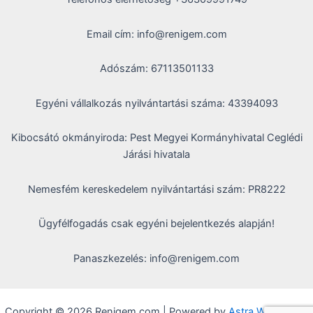
Email cím: info@renigem.com
Adószám: 67113501133
Egyéni vállalkozás nyilvántartási száma: 43394093
Kibocsátó okmányiroda: Pest Megyei Kormányhivatal Ceglédi
Járási hivatala
Nemesfém kereskedelem nyilvántartási szám: PR8222
Ügyfélfogadás csak egyéni bejelentkezés alapján!
Panaszkezelés: info@renigem.com
Copyright © 2026 Renigem.com | Powered by
Astra WordPress