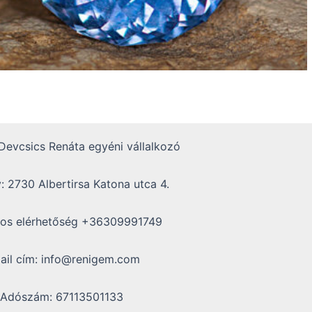
evcsics Renáta egyéni vállalkozó
: 2730 Albertirsa Katona utca 4.
nos elérhetőség +36309991749
ail cím: info@renigem.com
Adószám: 67113501133