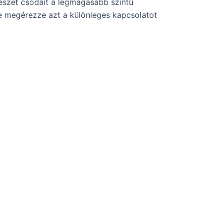
észet csodáit a legmagasabb szintű
je megérezze azt a különleges kapcsolatot