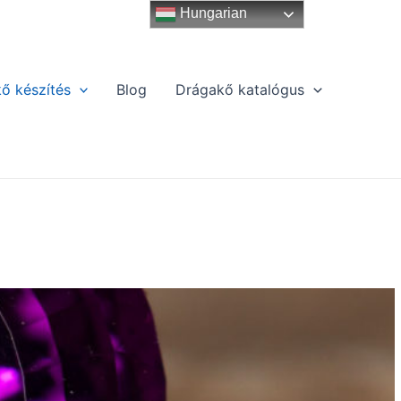
Hungarian
ő készítés
Blog
Drágakő katalógus