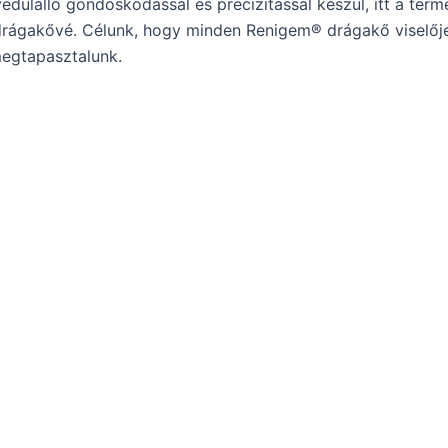
lálló gondoskodással és precizitással készül, itt a term
k drágakővé. Célunk, hogy minden Renigem® drágakő viselő
megtapasztalunk.