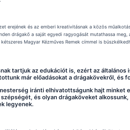
zet erejének és az emberi kreativitásnak a közös műalkotá
inden drágakő a saját egyedi ragyogását mutathassa meg, 
t kétszeres Magyar Kézműves Remek címmel is büszkélked
ak tartjuk az edukációt is, ezért az általános
tottunk már előadásokat a drágakövekről, és f
esterség iránti elhivatottságunk hajt minket 
t szépségét, és olyan drágaköveket alkossunk
ek legyenek.