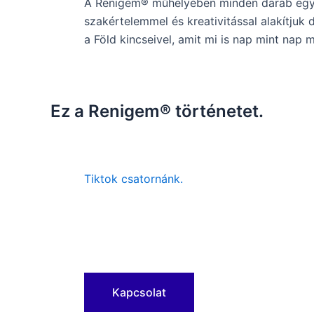
A Renigem® műhelyében minden darab egyedü
szakértelemmel és kreativitással alakítju
a Föld kincseivel, amit mi is nap mint nap 
Ez a Renigem® történetet.
Tiktok csatornánk.
Kapcsolat