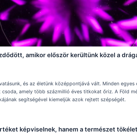
dődött, amikor először kerültünk közel a drág
vatásunk, és az életünk középpontjává vált. Minden egyes
 csoda, amely több százmillió éves titkokat őriz. A Föld mél
ájának segítségével kiemeljük azok rejtett szépségét.
téket képviselnek, hanem a természet tökélet
.