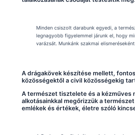
Minden csiszolt darabunk egyedi, a termés
legnagyobb figyelemmel járunk el, hogy m
varázsát. Munkánk szakmai elismerésekén
A drágakövek készítése mellett, fontosn
közösségektől a civil közösségekig tar
A természet tisztelete és a kézműves m
alkotásainkkal megőrizzük a természe
emlékek és értékek, életre szóló kincs