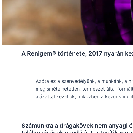
A Renigem® története, 2017 nyarán kez
Azóta ez a szenvedélyünk, a munkánk, a hi
megismételhetetlen, természet által formált
alázattal kezeljük, miközben a kezünk munk
Számunkra a drágakövek nem anyagi ér
találkozásának csodáját testesítik meg