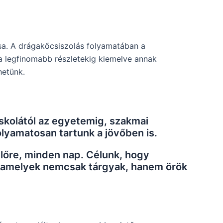
sa. A drágakőcsiszolás folyamatában a
a legfinomabb részletekig kiemelve annak
hetünk.
 iskolától az egyetemig, szakmai
olyamatosan tartunk a jövőben is.
előre, minden nap. Célunk, hogy
, amelyek nemcsak tárgyak, hanem örök