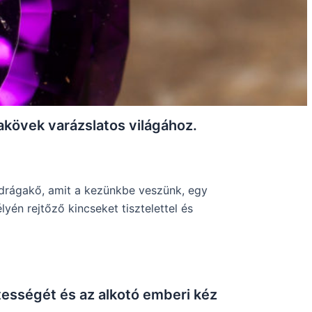
akövek varázslatos világához.
 drágakő, amit a kezünkbe veszünk, egy
yén rejtőző kincseket tisztelettel és
ességét és az alkotó emberi kéz