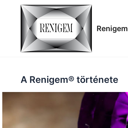
Skip
to
content
Renigem
A Renigem® története