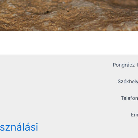
Pongrácz-D
Székhely
Telefo
Em
asználási