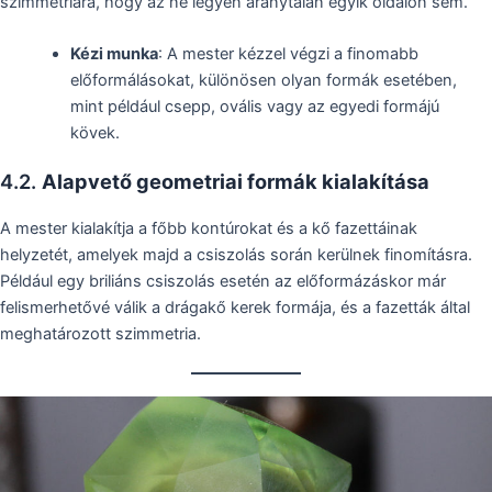
szimmetriára, hogy az ne legyen aránytalan egyik oldalon sem.
Kézi munka
: A mester kézzel végzi a finomabb
előformálásokat, különösen olyan formák esetében,
mint például csepp, ovális vagy az egyedi formájú
kövek.
4.2.
Alapvető geometriai formák kialakítása
A mester kialakítja a főbb kontúrokat és a kő fazettáinak
helyzetét, amelyek majd a csiszolás során kerülnek finomításra.
Például egy briliáns csiszolás esetén az előformázáskor már
felismerhetővé válik a drágakő kerek formája, és a fazetták által
meghatározott szimmetria.