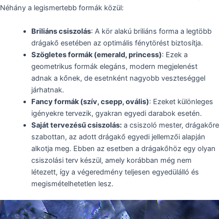
Néhány a legismertebb formák közül:
Briliáns csiszolás
: A kör alakú briliáns forma a legtöbb
drágakő esetében az optimális fénytörést biztosítja.
Szögletes formák (emerald, princess)
: Ezek a
geometrikus formák elegáns, modern megjelenést
adnak a kőnek, de esetnként nagyobb veszteséggel
járhatnak.
Fancy formák (szív, csepp, ovális)
: Ezeket különleges
igényekre tervezik, gyakran egyedi darabok esetén.
Saját tervezésű csiszolás:
a csiszoló mester, drágakőre
szabottan, az adott drágakő egyedi jellemzői alapján
alkotja meg. Ebben az esetben a drágakőhöz egy olyan
csiszolási terv készül, amely korábban még nem
létezett, így a végeredmény teljesen egyedülálló és
megismételhetetlen lesz.