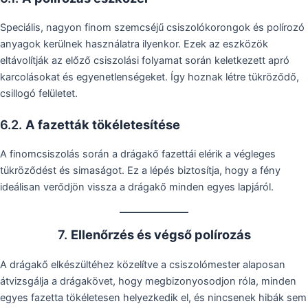
Speciális, nagyon finom szemcséjű csiszolókorongok és polírozó
anyagok kerülnek használatra ilyenkor. Ezek az eszközök
eltávolítják az előző csiszolási folyamat során keletkezett apró
karcolásokat és egyenetlenségeket. Így hoznak létre tükröződő,
csillogó felületet.
6.2.
A fazetták tökéletesítése
A finomcsiszolás során a drágakő fazettái elérik a végleges
tükröződést és simaságot. Ez a lépés biztosítja, hogy a fény
ideálisan verődjön vissza a drágakő minden egyes lapjáról.
7.
Ellenőrzés és végső polírozás
A drágakő elkészültéhez közelítve a csiszolómester alaposan
átvizsgálja a drágakövet, hogy megbizonyosodjon róla, minden
egyes fazetta tökéletesen helyezkedik el, és nincsenek hibák sem