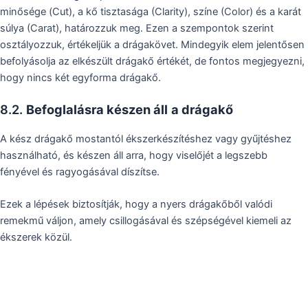
minősége (Cut), a kő tisztasága (Clarity), színe (Color) és a karát
súlya (Carat), határozzuk meg. Ezen a szempontok szerint
osztályozzuk, értékeljük a drágakövet. Mindegyik elem jelentősen
befolyásolja az elkészült drágakő értékét, de fontos megjegyezni,
hogy nincs két egyforma drágakő.
8.2.
Befoglalásra készen áll
a drágakő
A kész drágakő mostantól ékszerkészítéshez vagy gyűjtéshez
használható, és készen áll arra, hogy viselőjét a legszebb
fényével és ragyogásával díszítse.
Ezek a lépések biztosítják, hogy a nyers drágakőből valódi
remekmű váljon, amely csillogásával és szépségével kiemeli az
ékszerek közül.