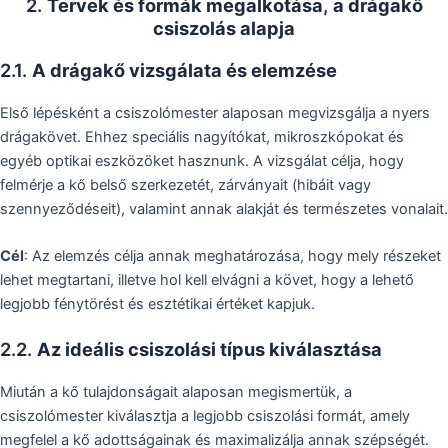
2.
Tervek és formák megalkotása
,
a drágakő
csiszolás alapja
2.1.
A drágakő vizsgálata és elemzése
Első lépésként a csiszolómester alaposan megvizsgálja a nyers
drágakövet. Ehhez speciális nagyítókat, mikroszkópokat és
egyéb optikai eszközöket hasznunk. A vizsgálat célja, hogy
felmérje a kő belső szerkezetét, zárványait (hibáit vagy
szennyeződéseit), valamint annak alakját és természetes vonalait.
Cél
: Az elemzés célja annak meghatározása, hogy mely részeket
lehet megtartani, illetve hol kell elvágni a követ, hogy a lehető
legjobb fénytörést és esztétikai értéket kapjuk.
2.2.
Az ideális csiszolási típus kiválasztása
Miután a kő tulajdonságait alaposan megismertük, a
csiszolómester kiválasztja a legjobb csiszolási formát, amely
megfelel a kő adottságainak és maximalizálja annak szépségét.