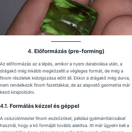
4.
Előformázás (pre-forming)
Az előformázás az a lépés, amikor a nyers darabolása után, a
drágakő még inkább megközelíti a végleges formát, de még a
finom részletek kidolgozása előtt áll. Ekkor a drágakő még durva,
nem rendelkezik finom fazettákkal, de az alapvető geometria már
kezd kirajzolódni.
4.1.
Formálás kézzel és géppel
A csiszolómester finom eszközöket, például gyémánttárcsákat
használ, hogy a kő formáját tovább alakítsa. Itt már ügyelni kell a