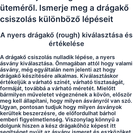
üteméről. Ismerje meg a drágakő
csiszolás különböző lépéseit
A nyers drágakő (rough) kiválasztása és
értékelése
A drágakő csiszolás nulladik lépése, a nyers
ásvány kiválasztása. Önmagában attól hogy valami
ásvány, még egyáltalán nem jelenti azt hogy
drágakő készítésére alkalmas. Kiválasztáskor
értékeljük a várható színét, várható tisztaságát,
formáját, továbbá a várható méretét. Mielőtt
bármilyen műveletet végeznének a kövön, először
meg kell állapítani, hogy milyen ásványról van szó.
Ugyan, pontosan tudjuk hogy milyen ásványok
kerültek beszerzésre, de előfordulhat bárhol
emberi figyelmetlenség. Viszonylag könnyű a
dolgunk hiszen a kész drágakőhöz képest itt
segítséget nyújt az ásvány ismeret és eszközöket