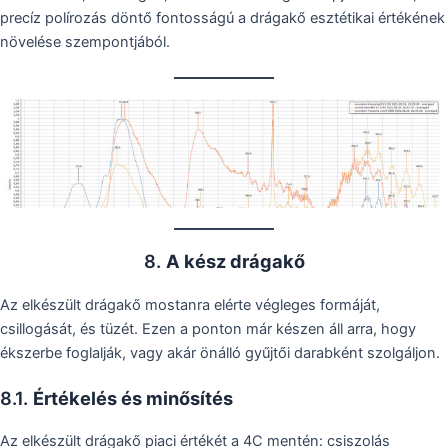
precíz polírozás döntő fontosságú a drágakő esztétikai értékének
növelése szempontjából.
8.
A kész drágakő
Az elkészült drágakő mostanra elérte végleges formáját,
csillogását, és tüzét. Ezen a ponton már készen áll arra, hogy
ékszerbe foglalják, vagy akár önálló gyűjtői darabként szolgáljon.
8.1.
Értékelés és minősítés
Az elkészült drágakő piaci értékét a 4C mentén: csiszolás