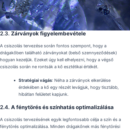
2.3.
Zárványok figyelembevétele
A csiszolás tervezése során fontos szempont, hogy a
drágakőben található zárványokat (belső szennyeződések)
hogyan kezeljük. Ezeket úgy kell elhelyezni, hogy a végső
csiszolás során ne rontsák a kő esztétikai értékét.
Stratégiai vágás
: Néha a zárványok elkerülése
érdekében a kő egy részét levágjuk, hogy tisztább,
hibátlan felületet kapjunk.
2.4.
A fénytörés és színhatás optimalizálása
A csiszolás tervezésének egyik legfontosabb célja a szín és a
fénytörés optimalizálása. Minden drágakőnek más fénytörési