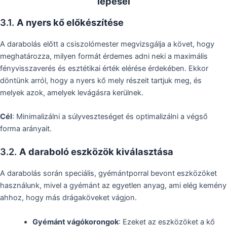
lépései
3.1.
A nyers kő előkészítése
A darabolás előtt a csiszolómester megvizsgálja a követ, hogy
meghatározza, milyen formát érdemes adni neki a maximális
fényvisszaverés és esztétikai érték elérése érdekében. Ekkor
döntünk arról, hogy a nyers kő mely részeit tartjuk meg, és
melyek azok, amelyek levágásra kerülnek.
Cél
: Minimalizálni a súlyveszteséget és optimalizálni a végső
forma arányait.
3.2.
A daraboló eszközök kiválasztása
A darabolás során speciális, gyémántporral bevont eszközöket
használunk, mivel a gyémánt az egyetlen anyag, ami elég kemény
ahhoz, hogy más drágaköveket vágjon.
Gyémánt vágókorongok
: Ezeket az eszközöket a kő