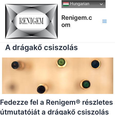
Skip
Hungarian
to
content
Renigem.c
om
Main
Men
A drágakő csiszolás
Fedezze fel a Renigem® részletes
útmutatóját a drágakő csiszolás