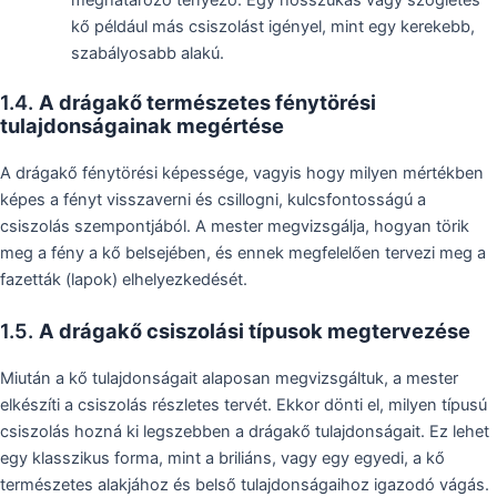
meghatározó tényező. Egy hosszúkás vagy szögletes
kő például más csiszolást igényel, mint egy kerekebb,
szabályosabb alakú.
1.4.
A drágakő természetes fénytörési
tulajdonságainak megértése
A drágakő fénytörési képessége, vagyis hogy milyen mértékben
képes a fényt visszaverni és csillogni, kulcsfontosságú a
csiszolás szempontjából. A mester megvizsgálja, hogyan törik
meg a fény a kő belsejében, és ennek megfelelően tervezi meg a
fazetták (lapok) elhelyezkedését.
1.5.
A drágakő csiszolási típusok megtervezése
Miután a kő tulajdonságait alaposan megvizsgáltuk, a mester
elkészíti a csiszolás részletes tervét. Ekkor dönti el, milyen típusú
csiszolás hozná ki legszebben a drágakő tulajdonságait. Ez lehet
egy klasszikus forma, mint a briliáns, vagy egy egyedi, a kő
természetes alakjához és belső tulajdonságaihoz igazodó vágás.