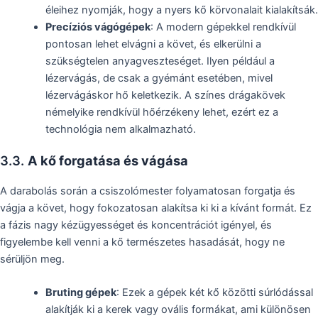
éleihez nyomják, hogy a nyers kő körvonalait kialakítsák.
Precíziós vágógépek
: A modern gépekkel rendkívül
pontosan lehet elvágni a követ, és elkerülni a
szükségtelen anyagveszteséget. Ilyen például a
lézervágás, de csak a gyémánt esetében, mivel
lézervágáskor hő keletkezik. A színes drágakövek
némelyike rendkívül hőérzékeny lehet, ezért ez a
technológia nem alkalmazható.
3.3.
A kő forgatása és vágása
A darabolás során a csiszolómester folyamatosan forgatja és
vágja a követ, hogy fokozatosan alakítsa ki ki a kívánt formát. Ez
a fázis nagy kézügyességet és koncentrációt igényel, és
figyelembe kell venni a kő természetes hasadását, hogy ne
sérüljön meg.
Bruting gépek
: Ezek a gépek két kő közötti súrlódással
alakítják ki a kerek vagy ovális formákat, ami különösen