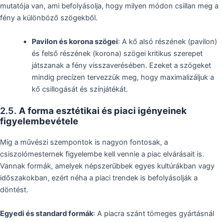
mutatója van, ami befolyásolja, hogy milyen módon csillan meg a
fény a különböző szögekből.
Pavilon és korona szögei
: A kő alsó részének (pavilon)
és felső részének (korona) szögei kritikus szerepet
játszanak a fény visszaverésében. Ezeket a szögeket
mindig precízen tervezzük meg, hogy maximalizáljuk a
kő csillogását és színjátékát.
2.5.
A forma esztétikai és piaci igényeinek
figyelembevétele
Míg a művészi szempontok is nagyon fontosak, a
csiszolómesternek figyelembe kell vennie a piac elvárásait is.
Vannak formák, amelyek népszerűbbek egyes kultúrákban vagy
időszakokban, ezért néha a piaci trendek is befolyásolják a
döntést.
Egyedi és standard formák
: A piacra szánt tömeges gyártásnál