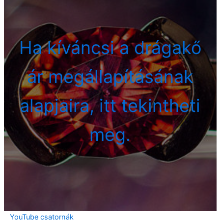
Ha kíváncsi a drágakő
ár megállapításának
alapjaira, itt tekintheti
meg.
YouTube csatornák