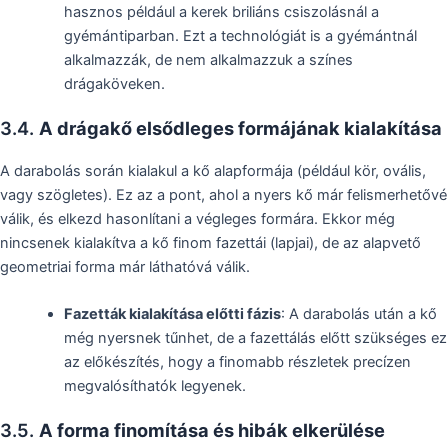
hasznos például a kerek briliáns csiszolásnál a
gyémántiparban. Ezt a technológiát is a gyémántnál
alkalmazzák, de nem alkalmazzuk a színes
drágaköveken.
3.4.
A drágakő elsődleges formájának kialakítása
A darabolás során kialakul a kő alapformája (például kör, ovális,
vagy szögletes). Ez az a pont, ahol a nyers kő már felismerhetővé
válik, és elkezd hasonlítani a végleges formára. Ekkor még
nincsenek kialakítva a kő finom fazettái (lapjai), de az alapvető
geometriai forma már láthatóvá válik.
Fazetták kialakítása előtti fázis
: A darabolás után a kő
még nyersnek tűnhet, de a fazettálás előtt szükséges ez
az előkészítés, hogy a finomabb részletek precízen
megvalósíthatók legyenek.
3.5.
A forma finomítása és hibák elkerülése