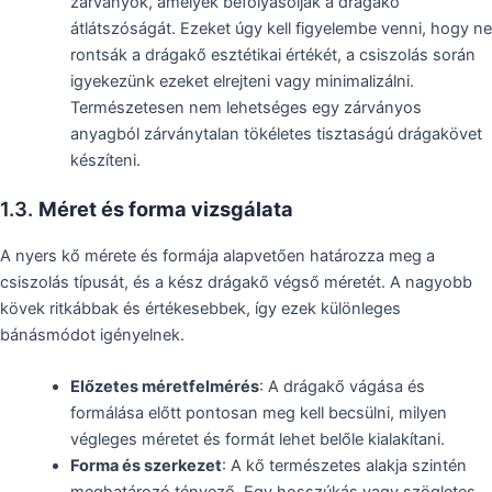
zárványok, amelyek befolyásolják a drágakő
átlátszóságát. Ezeket úgy kell figyelembe venni, hogy ne
rontsák a drágakő esztétikai értékét, a csiszolás során
igyekezünk ezeket elrejteni vagy minimalizálni.
Természetesen nem lehetséges egy zárványos
anyagból zárványtalan tökéletes tisztaságú drágakövet
készíteni.
1.3.
Méret és forma vizsgálata
A nyers kő mérete és formája alapvetően határozza meg a
csiszolás típusát, és a kész drágakő végső méretét. A nagyobb
kövek ritkábbak és értékesebbek, így ezek különleges
bánásmódot igényelnek.
Előzetes méretfelmérés
: A drágakő vágása és
formálása előtt pontosan meg kell becsülni, milyen
végleges méretet és formát lehet belőle kialakítani.
Forma és szerkezet
: A kő természetes alakja szintén