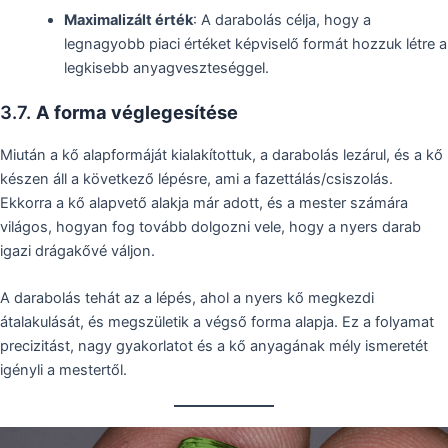
Maximalizált érték
: A darabolás célja, hogy a
legnagyobb piaci értéket képviselő formát hozzuk létre a
legkisebb anyagveszteséggel.
3.7.
A forma véglegesítése
Miután a kő alapformáját kialakítottuk, a darabolás lezárul, és a kő
készen áll a következő lépésre, ami a fazettálás/csiszolás.
Ekkorra a kő alapvető alakja már adott, és a mester számára
világos, hogyan fog tovább dolgozni vele, hogy a nyers darab
igazi drágakővé váljon.
A darabolás tehát az a lépés, ahol a nyers kő megkezdi
átalakulását, és megszületik a végső forma alapja. Ez a folyamat
precizitást, nagy gyakorlatot és a kő anyagának mély ismeretét
igényli a mestertől.