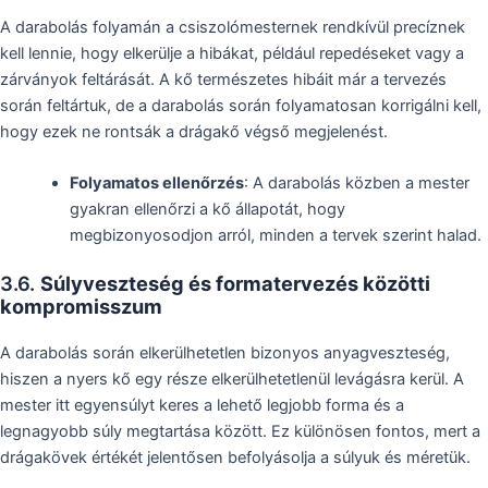
A darabolás folyamán a csiszolómesternek rendkívül precíznek
kell lennie, hogy elkerülje a hibákat, például repedéseket vagy a
zárványok feltárását. A kő természetes hibáit már a tervezés
során feltártuk, de a darabolás során folyamatosan korrigálni kell,
hogy ezek ne rontsák a drágakő végső megjelenést.
Folyamatos ellenőrzés
: A darabolás közben a mester
gyakran ellenőrzi a kő állapotát, hogy
megbizonyosodjon arról, minden a tervek szerint halad.
3.6.
Súlyveszteség és formatervezés közötti
kompromisszum
A darabolás során elkerülhetetlen bizonyos anyagveszteség,
hiszen a nyers kő egy része elkerülhetetlenül levágásra kerül. A
mester itt egyensúlyt keres a lehető legjobb forma és a
legnagyobb súly megtartása között. Ez különösen fontos, mert a
drágakövek értékét jelentősen befolyásolja a súlyuk és méretük.