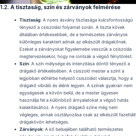
1.2.
A tisztaság, szín és zárványok felmérése
Tisztaság
: A nyers ásvány tisztasága kulcsfontosságú
tényező a csiszolási folyamat során. A tiszta kövek
általában értékesebbek, de a természetes zárványok
különleges karaktert adnak az elkészült drágakőnek.
Ezeket a zárványokat figyelemebe vesszük a csiszolás
megtervezésekor, hogy ne rontsák a végső fénytörést.
Szín
: A szín mélysége és intenzitása döntő tényező a
drágakő értékelésében. A csiszoló mester a színt a
legjobban előtérbe helyező csiszolást választja, hogy a
drágakő vibráló és élénk legyen. A színek gyakran nem
egységesek a kövön belül, de a mester ügyesen
használja fel a különböző árnyalatokat a végső hatás
kialakításához. A nyers drágakő színe még nem
végleges, annak osztályozása csak az elkészült fazettált
drágakövön lehetséges.
Zárványok
: A kő belsejében található természetes