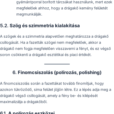
gyémántporral borított tárcsákat használunk, mert ezek
megfelelőek ahhoz, hogy a drágakő kemény felületét
megmunkálják.
5.2.
Szög és szimmetria kialakítása
A szögek és a szimmetria alapvetően meghatározza a drágakő
csillogását. Ha a fazetták szögei nem megfelelőek, akkor a
drágakő nem fogja megfelelően visszaverni a fényt, és ez végső
soron csökkenti a drágakő esztétikai és piaci értékét.
6.
Finomcsiszolás (polírozás, polishing)
A finomcsiszolás során a fazettákat tovább finomítjuk, hogy
azokon tükröződő, sima felület jöjjön létre. Ez a lépés adja meg a
drágakő végső csillogását, amely a fény be- és kilépését
maximalizálja a drágakőből.
6.1.
A polírozás eszközei