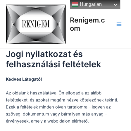
Skip
Hungarian
to
content
Renigem.c
om
Main
Men
Jogi nyilatkozat és
felhasználási feltételek
Kedves Látogató!
Az oldalunk használatával Ön elfogadja az alábbi
feltételeket, és azokat magára nézve kötelezőnek tekinti.
Ezek a feltételek minden olyan tartalomra – legyen az
szöveg, dokumentum vagy bármilyen más anyag –
érvényesek, amely a weboldalon elérhető.