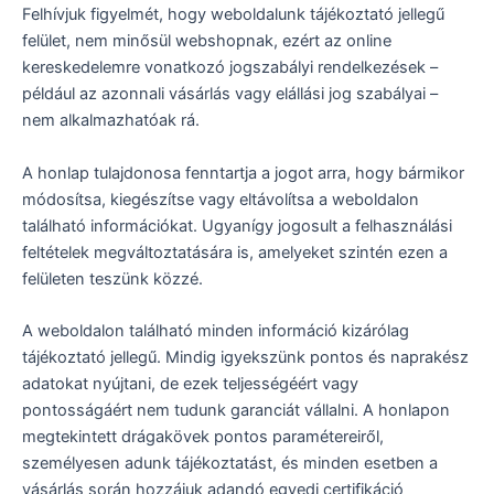
Felhívjuk figyelmét, hogy weboldalunk tájékoztató jellegű
felület, nem minősül webshopnak, ezért az online
kereskedelemre vonatkozó jogszabályi rendelkezések –
például az azonnali vásárlás vagy elállási jog szabályai –
nem alkalmazhatóak rá.
A honlap tulajdonosa fenntartja a jogot arra, hogy bármikor
módosítsa, kiegészítse vagy eltávolítsa a weboldalon
található információkat. Ugyanígy jogosult a felhasználási
feltételek megváltoztatására is, amelyeket szintén ezen a
felületen teszünk közzé.
A weboldalon található minden információ kizárólag
tájékoztató jellegű. Mindig igyekszünk pontos és naprakész
adatokat nyújtani, de ezek teljességéért vagy
pontosságáért nem tudunk garanciát vállalni. A honlapon
megtekintett drágakövek pontos paramétereiről,
személyesen adunk tájékoztatást, és minden esetben a
vásárlás során hozzájuk adandó egyedi certifikáció