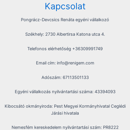
Kapcsolat
Pongrácz-Devcsics Renáta egyéni vállalkozó
Székhely: 2730 Albertirsa Katona utca 4.
Telefonos elérhetőség +36309991749
Email cím: info@renigem.com
Adószám: 67113501133
Egyéni vállalkozás nyilvántartási száma: 43394093
Kibocsátó okmányiroda: Pest Megyei Kormányhivatal Ceglédi
Járási hivatala
Nemesfém kereskedelem nyilvántartási szám: PR8222