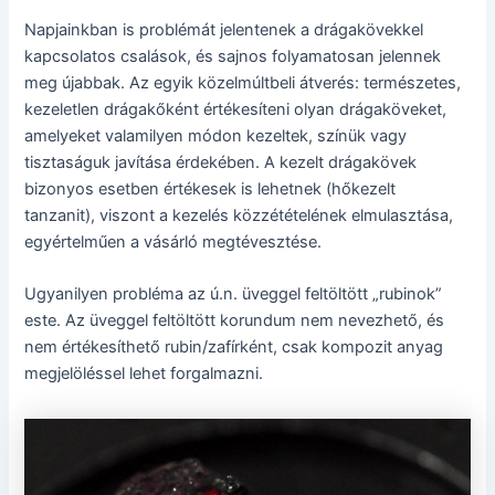
Napjainkban is problémát jelentenek a drágakövekkel
kapcsolatos csalások, és sajnos folyamatosan jelennek
meg újabbak. Az egyik közelmúltbeli átverés: természetes,
kezeletlen drágakőként értékesíteni olyan drágaköveket,
amelyeket valamilyen módon kezeltek, színük vagy
tisztaságuk javítása érdekében. A kezelt drágakövek
bizonyos esetben értékesek is lehetnek (hőkezelt
tanzanit), viszont a kezelés közzétételének elmulasztása,
egyértelműen a vásárló megtévesztése.
Ugyanilyen probléma az ú.n. üveggel feltöltött „rubinok”
este. Az üveggel feltöltött korundum nem nevezhető, és
nem értékesíthető rubin/zafírként, csak kompozit anyag
megjelöléssel lehet forgalmazni.