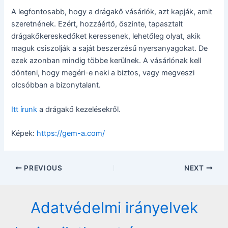
A legfontosabb, hogy a drágakő vásárlók, azt kapják, amit
szeretnének. Ezért, hozzáértő, őszinte, tapasztalt
drágakőkereskedőket keressenek, lehetőleg olyat, akik
maguk csiszolják a saját beszerzésű nyersanyagokat. De
ezek azonban mindig többe kerülnek. A vásárlónak kell
dönteni, hogy megéri-e neki a biztos, vagy megveszi
olcsóbban a bizonytalant.
Itt írunk
a drágakő kezelésekről.
Képek:
https://gem-a.com/
Post
PREVIOUS
NEXT
navigation
Adatvédelmi irányelvek