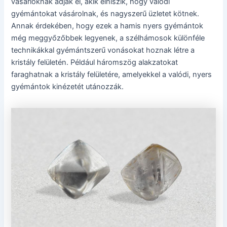
vásárlóknak adják el, akik elhiszik, hogy valódi
gyémántokat vásárolnak, és nagyszerű üzletet kötnek.
Annak érdekében, hogy ezek a hamis nyers gyémántok
még meggyőzőbbek legyenek, a szélhámosok különféle
technikákkal gyémántszerű vonásokat hoznak létre a
kristály felületén. Például háromszög alakzatokat
faraghatnak a kristály felületére, amelyekkel a valódi, nyers
gyémántok kinézetét utánozzák.