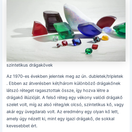
szintetikus drágakövek
Az 1970-es években jelentek meg az ún. dubletek/tripletek
. Ebben az átverésben két/három különböző drágakőnek
látszó réteget ragasztottak össze, így hozva létre a
drágakő illúzióját. A felső réteg egy vékony valódi drágakő
szelet volt, míg az alsó réteg/ek olcsó, szintetikus kő, vagy
akár egy üvegdarab volt. Az eredmény egy olyan kő lett,
amely úgy nézett ki, mint egy igazi drágakő, de sokkal
kevesebbet ért.