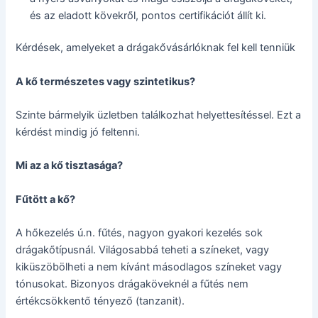
és az eladott kövekről, pontos certifikációt állít ki.
Kérdések, amelyeket a drágakővásárlóknak fel kell tenniük
A kő természetes vagy szintetikus?
Szinte bármelyik üzletben találkozhat helyettesítéssel. Ezt a
kérdést mindig jó feltenni.
Mi az a kő tisztasága?
Fűtött a kő?
A hőkezelés ú.n. fűtés, nagyon gyakori kezelés sok
drágakőtípusnál. Világosabbá teheti a színeket, vagy
kiküszöbölheti a nem kívánt másodlagos színeket vagy
tónusokat. Bizonyos drágaköveknél a fűtés nem
értékcsökkentő tényező (tanzanit).