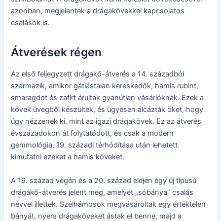
azonban, megjelentek a drágakövekkel kapcsolatos
csalások is.
Átverések régen
Az első feljegyzett drágakő-átverés a 14. századból
származik, amikor gátlástalan kereskedők, hamis rubint,
smaragdot és zafírt árultak gyanútlan vásárlóknak. Ezek a
kövek üvegből készültek, és ügyesen álcázták őket, hogy
úgy nézzenek ki, mint az igazi drágakövek. Ez az átverés
évszázadokon át folytatódott, és csak a modern
gemmológia, 19. századi térhódítása után lehetett
kimutatni ezeket a hamis köveket.
A 19. század végén és a 20. század elején egy új típusú
drágakő-átverés jelent meg, amelyet „sóbánya” csalás
névvel illettek. Szélhámosok megvásároltak egy értéktelen
bányát, nyers drágaköveket ástak el benne, majd a