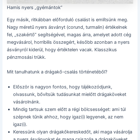
Hamis nyers „gyémántok”
Egy másik, ritkábban előforduló csalást is említsünk meg.
Nagy méretű nyers ásványt (corund, turmalin) értékelnek
fel, „szakértő” segítségével, magas árra, amelyet adott cég
megvásárol, horribilis összegért, később azonban a nyers
ásványról kiderül, hogy értéktelen vacak. Klasszikus
pénzmosási trükk.
Mit tanulhatunk a drágakő-csalás történetéből?
Először is nagyon fontos, hogy tájékozódjunk,
olvassunk, bővítsük tudásunkat mielőtt drágaköveket
vásárolnánk.
Mindig tartsuk szem előtt a régi bölcsességet: ami túl
szépnek tűnik ahhoz, hogy igaz(i) legyenek, az nem
igaz(i).
Keressünk olyan drágakőkereskedőt, aki maga vásárolja
a nyers ásványokat és maga csiszolja a drágaköveket,