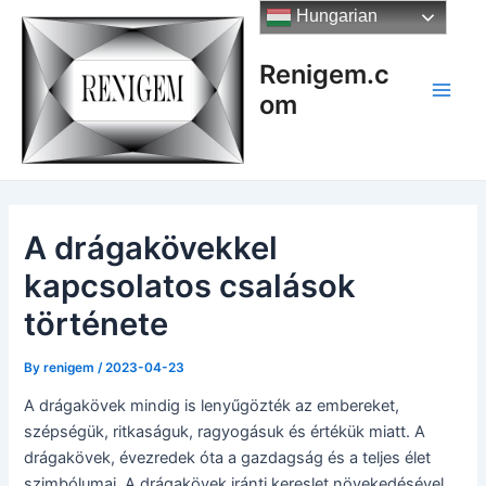
Skip
Hungarian
to
content
Renigem.c
om
Main
Men
A drágakövekkel
kapcsolatos csalások
története
By
renigem
/
2023-04-23
A drágakövek mindig is lenyűgözték az embereket,
szépségük, ritkaságuk, ragyogásuk és értékük miatt. A
drágakövek, évezredek óta a gazdagság és a teljes élet
szimbólumai. A drágakövek iránti kereslet növekedésével