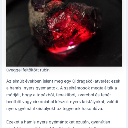
üveggel feltöltött rubin
Az elmúlt években jelent meg egy új drágakő-átverés: ezek
a hamis, nyers gyémántok. A szélhámosok megtalálták a
módját, hogy a topázból, fenakitból, kvarcból és fehér
berillből vagy cirkóniából készült nyers kristályokat, valódi
nyers gyémántkristályokhoz tegyenek hasonlóvá.
Ezeket a hamis nyers gyémántokat ezután, gyanútlan