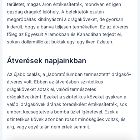
területet, magas áron értékesítették, mondván ez igen
gazdag drágakő lelőhely. A befektetők ezután
megpróbálták kibányászni a drágaköveket, de gyorsan
kiderült, hogy a bánya teljesen terméketlen. Ez az átverés
főleg az Egyesült Államokban és Kanadában terjedt el,
sokan dollármilliókat buktak egy-egy ilyen üzleten.
Átverések napjainkban
Az újabb csalás, a „laboratóriumban termesztett” drágakő-
átverés volt. Ebben az átverésben szintetikus
drágaköveket adtak el, valódi természetes
drágakövekként. Ezeket a szintetikus köveket gyakran a
valódi drágakövek árának töredékéért értékesítették, sok
embert kecsegtetve a bomba üzlet ígéretével. Ezek a
szintetikus kövek azonban rossz minőségűek voltak, és
alig, vagy egyáltalán nem értek semmit.