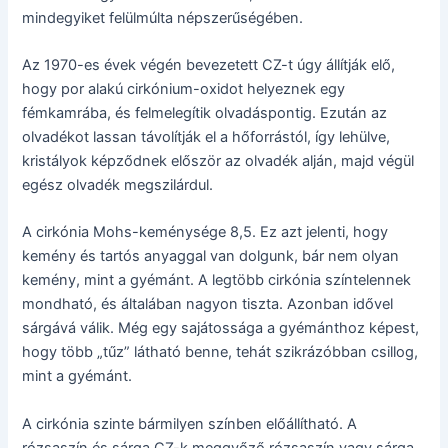
mindegyiket felülmúlta népszerűségében.
Az 1970-es évek végén bevezetett CZ-t úgy állítják elő,
hogy por alakú cirkónium-oxidot helyeznek egy
fémkamrába, és felmelegítik olvadáspontig. Ezután az
olvadékot lassan távolítják el a hőforrástól, így lehülve,
kristályok képződnek először az olvadék alján, majd végül
egész olvadék megszilárdul.
A cirkónia Mohs-keménysége 8,5. Ez azt jelenti, hogy
kemény és tartós anyaggal van dolgunk, bár nem olyan
kemény, mint a gyémánt. A legtöbb cirkónia színtelennek
mondható, és általában nagyon tiszta. Azonban idővel
sárgává válik. Még egy sajátossága a gyémánthoz képest,
hogy több „tűz” látható benne, tehát szikrázóbban csillog,
mint a gyémánt.
A cirkónia szinte bármilyen színben előállítható. A
rózsaszín és sárga CZ-k meggyőző rózsaszín vagy sárga