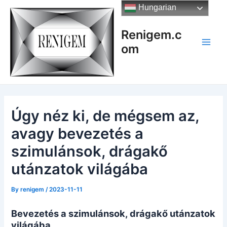
Skip
Hungarian
to
content
Renigem.c
om
Main
Men
Úgy néz ki, de mégsem az,
avagy bevezetés a
szimulánsok, drágakő
utánzatok világába
By
renigem
/
2023-11-11
Bevezetés a szimulánsok, drágakő utánzatok
világába