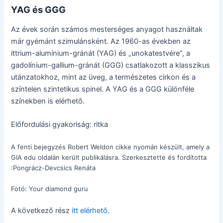
YAG és GGG
Az évek során számos mesterséges anyagot használtak
már gyémánt szimulánsként. Az 1960-as években az
ittrium-alumínium-gránát (YAG) és „unokatestvére”, a
gadolínium-gallium-gránát (GGG) csatlakozott a klasszikus
utánzatokhoz, mint az üveg, a természetes cirkon és a
színtelen szintetikus spinel. A YAG és a GGG különféle
színekben is elérhető.
Előfordulási gyakoriság: ritka
A fenti bejegyzés Robert Weldon cikke nyomán készült, amely a
GIA edu oldalán került publikálásra. Szerkesztette és fordította
:Pongrácz-Devcsics Renáta
Fotó: Your diamond guru
A következő rész
itt elérhető
.