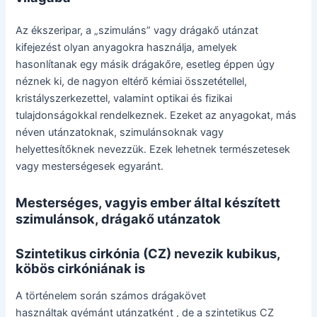
Az ékszeripar, a „szimuláns” vagy drágakő utánzat
kifejezést olyan anyagokra használja, amelyek
hasonlítanak egy másik drágakőre, esetleg éppen úgy
néznek ki, de nagyon eltérő kémiai összetétellel,
kristályszerkezettel, valamint optikai és fizikai
tulajdonságokkal rendelkeznek. Ezeket az anyagokat, más
néven utánzatoknak, szimulánsoknak vagy
helyettesítőknek nevezzük. Ezek lehetnek természetesek
vagy mesterségesek egyaránt.
Mesterséges, vagyis ember által készített
szimulánsok, drágakő utánzatok
Szintetikus cirkónia (CZ) nevezik kubikus,
köbös cirkóniának is
A történelem során számos drágakövet
használtak gyémánt utánzatként , de a szintetikus CZ