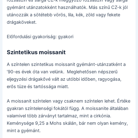
gyémánt utánzatokként használhatók. Más színű CZ-k jól
utánozzák a sötétebb vörös, lila, kék, zöld vagy fekete
drágaköveket.
Előfordulási gyakoriság: gyakori
Szintetikus moissanit
A színtelen szintetikus moissanit gyémánt-utánzatként a
’90-es évek óta van velünk. Meglehetősen népszerű
eljegyzési drágakővé vált az utóbbi időben, ragyogása,
erős tüze és tartóssága miatt.
A moissanit színtelen vagy csaknem színtelen lehet. Értéke
gyakran színtelenségi fokától függ. A moissanite általában
valamivel több zárványt tartalmaz, mint a cirkónia.
Keménysége 9,25 a Mohs skálán, bár nem olyan kemény,
mint a gyémánt.