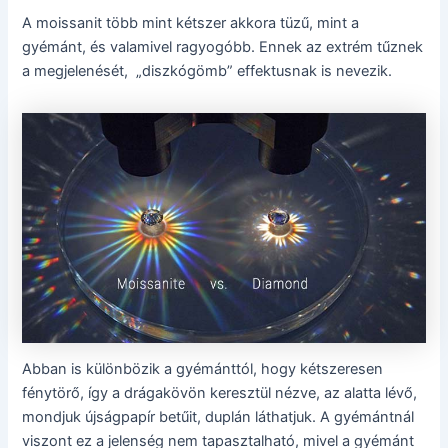
A moissanit több mint kétszer akkora tüzű, mint a
gyémánt, és valamivel ragyogóbb. Ennek az extrém tűznek
a megjelenését, „diszkógömb” effektusnak is nevezik.
Abban is különbözik a gyémánttól, hogy kétszeresen
fénytörő, így a drágakövön keresztül nézve, az alatta lévő,
mondjuk újságpapír betűit, duplán láthatjuk. A gyémántnál
viszont ez a jelenség nem tapasztalható, mivel a gyémánt