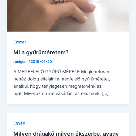
Ékszer
Mi a gyűrűméretem?
renigem
/
2019-01-20
A MEGFELELŐ GYŰRŰ MÉRETE Meglehetősen
nehéz dolog eltalálni a megfelelő gyűrűméretet,
anélkül, hogy ténylegesen megmérnénk az
ujjat. Mivel az online vásárlás, az ékszerek, […]
Egyéb
Milyen drágakő milyen ékszerbe, avagy