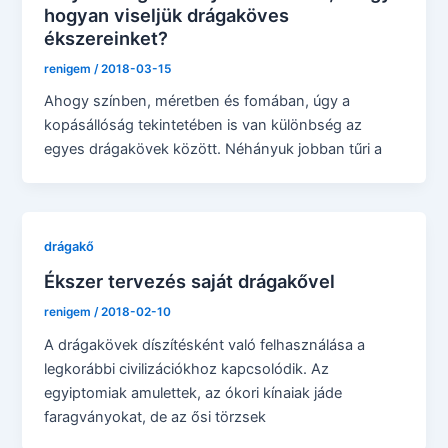
hogyan viseljük drágaköves
ékszereinket?
renigem
/
2018-03-15
Ahogy színben, méretben és fomában, úgy a
kopásállóság tekintetében is van különbség az
egyes drágakövek között. Néhányuk jobban tűri a
drágakő
Ékszer tervezés saját drágakővel
renigem
/
2018-02-10
A drágakövek díszítésként való felhasználása a
legkorábbi civilizációkhoz kapcsolódik. Az
egyiptomiak amulettek, az ókori kínaiak jáde
faragványokat, de az ősi törzsek