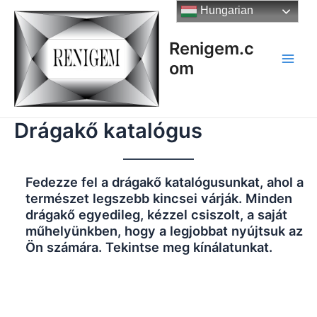
Skip
Hungarian
to
content
Renigem.c
om
Main
Men
Drágakő katalógus
Fedezze fel a drágakő katalógusunkat, ahol a
természet legszebb kincsei várják. Minden
drágakő egyedileg, kézzel csiszolt, a saját
műhelyünkben, hogy a legjobbat nyújtsuk az
Ön számára. Tekintse meg kínálatunkat.