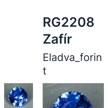
RG2208
Zafír
Eladva_forin
t