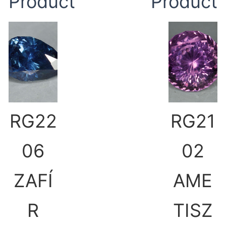
Product
Product
RG22
RG21
06
02
ZAFÍ
AME
R
TISZ