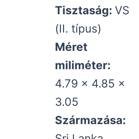
Tisztaság:
VS
(II. típus)
Méret
miliméter:
4.79 x 4.85 x
3.05
Származása:
Sri Lanka