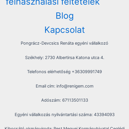
felhasználási feltételek
Blog
Kapcsolat
Pongrácz-Devcsics Renáta egyéni vállalkozó
Székhely: 2730 Albertirsa Katona utca 4.
Telefonos elérhetőség +36309991749
Email cím: info@renigem.com
Adószám: 67113501133
Egyéni vállalkozás nyilvántartási száma: 43394093
Kibocsátó okmányiroda: Pest Megyei Kormányhivatal Ceglédi