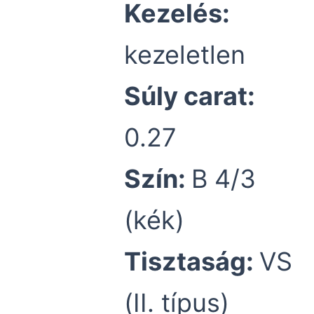
Kezelés:
kezeletlen
Súly carat:
0.27
Szín:
B 4/3
(kék)
Tisztaság:
VS
(II. típus)