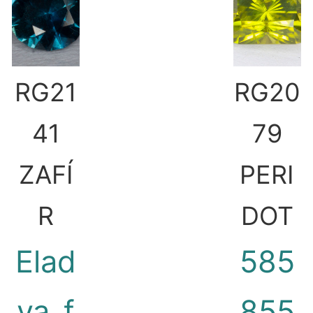
RG21
RG20
41
79
ZAFÍ
PERI
R
DOT
Elad
585
va_f
855