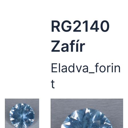
RG2140
Zafír
Eladva_forin
t