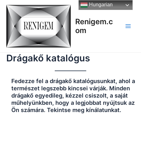
Skip
Hungarian
to
content
Renigem.c
om
Main
Men
Drágakő katalógus
Fedezze fel a drágakő katalógusunkat, ahol a
természet legszebb kincsei várják. Minden
drágakő egyedileg, kézzel csiszolt, a saját
műhelyünkben, hogy a legjobbat nyújtsuk az
Ön számára. Tekintse meg kínálatunkat.