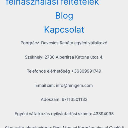
felhasználási feltételek
Blog
Kapcsolat
Pongrácz-Devcsics Renáta egyéni vállalkozó
Székhely: 2730 Albertirsa Katona utca 4.
Telefonos elérhetőség +36309991749
Email cím: info@renigem.com
Adószám: 67113501133
Egyéni vállalkozás nyilvántartási száma: 43394093
Kibocsátó okmányiroda: Pest Megyei Kormányhivatal Ceglédi