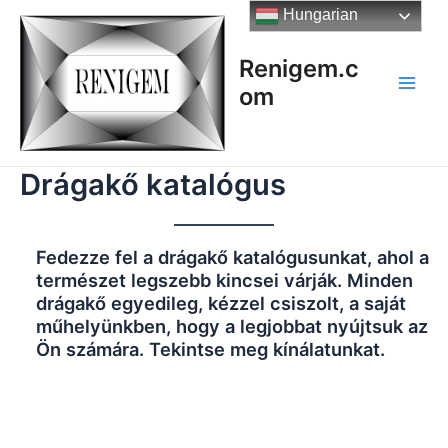
Skip
Hungarian
to
content
Renigem.c
om
Main
Men
Drágakő katalógus
Fedezze fel a drágakő katalógusunkat, ahol a
természet legszebb kincsei várják. Minden
drágakő egyedileg, kézzel csiszolt, a saját
műhelyünkben, hogy a legjobbat nyújtsuk az
Ön számára. Tekintse meg kínálatunkat.