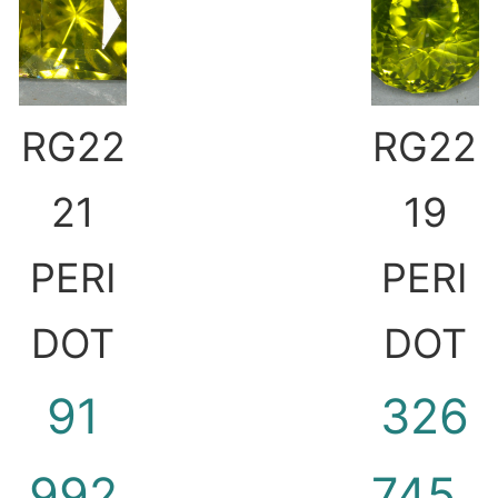
RG22
RG22
21
19
PERI
PERI
DOT
DOT
91
326
992
745_