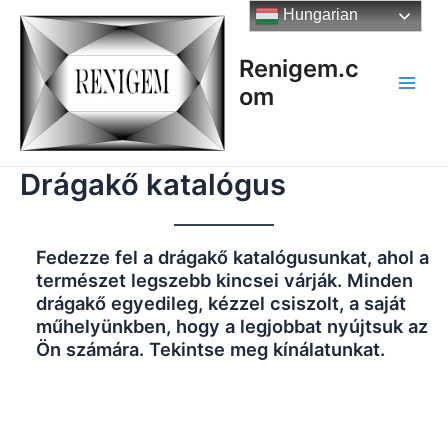
Skip
Hungarian
to
content
Renigem.c
om
Main
Men
Drágakő katalógus
Fedezze fel a drágakő katalógusunkat, ahol a
természet legszebb kincsei várják. Minden
drágakő egyedileg, kézzel csiszolt, a saját
műhelyünkben, hogy a legjobbat nyújtsuk az
Ön számára. Tekintse meg kínálatunkat.