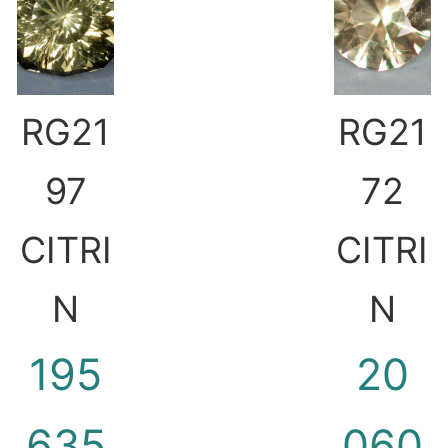
RG21
RG21
97
72
CITRI
CITRI
N
N
195
20
635
060