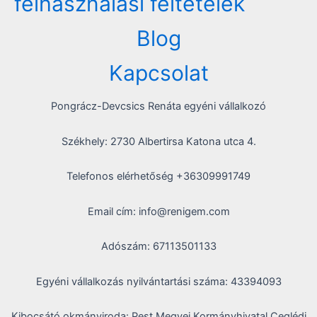
felhasználási feltételek
Blog
Kapcsolat
Pongrácz-Devcsics Renáta egyéni vállalkozó
Székhely: 2730 Albertirsa Katona utca 4.
Telefonos elérhetőség +36309991749
Email cím: info@renigem.com
Adószám: 67113501133
Egyéni vállalkozás nyilvántartási száma: 43394093
Kibocsátó okmányiroda: Pest Megyei Kormányhivatal Ceglédi