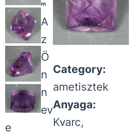
m
A
z
Ö
Category:
n
ametisztek
n
Anyaga:
ev
Kvarc,
e