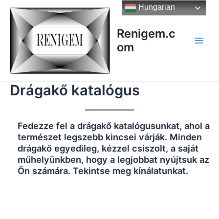
Skip
Hungarian
to
content
Renigem.c
om
Main
Men
Drágakő katalógus
Fedezze fel a drágakő katalógusunkat, ahol a
természet legszebb kincsei várják. Minden
drágakő egyedileg, kézzel csiszolt, a saját
műhelyünkben, hogy a legjobbat nyújtsuk az
Ön számára. Tekintse meg kínálatunkat.