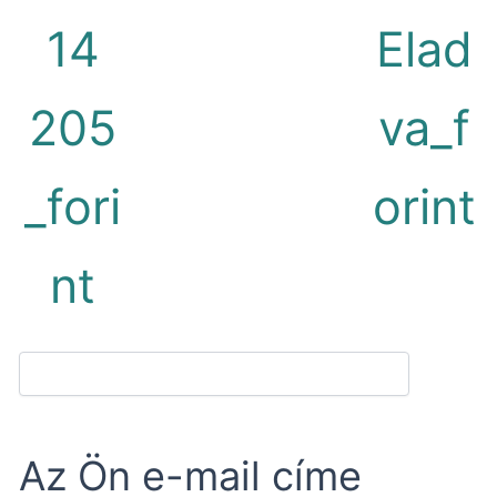
14
Elad
205
va_f
_fori
orint
nt
Az Ön e-mail címe