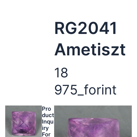
RG2041
Ametiszt
18
975_forint
Pro
duct
Inqu
iry
For