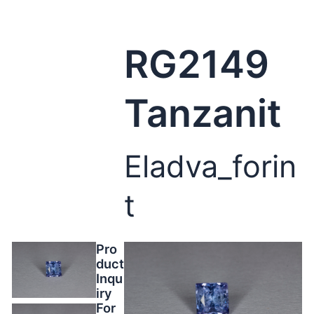
RG2149
Tanzanit
Eladva_forin
t
Pro
duct
Inqu
iry
For