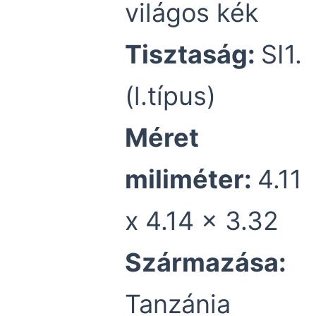
világos kék
Tisztaság:
SI1.
(l.típus)
Méret
miliméter:
4.11
x 4.14 x 3.32
Származása:
Tanzánia