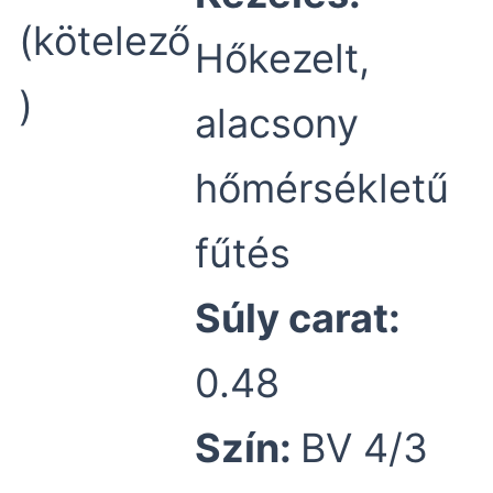
(kötelező
Hőkezelt,
)
alacsony
hőmérsékletű
fűtés
Súly carat:
0.48
Szín:
BV 4/3