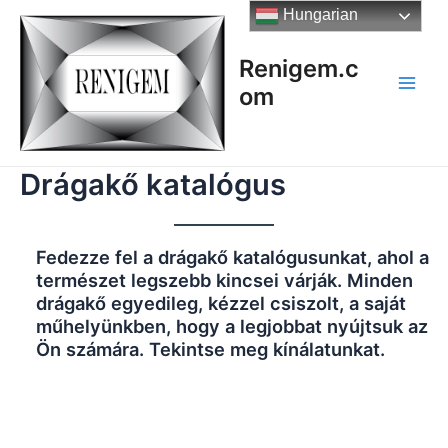
Skip
Hungarian
to
content
Renigem.c
om
Main
Men
Drágakő katalógus
Fedezze fel a drágakő katalógusunkat, ahol a
természet legszebb kincsei várják. Minden
drágakő egyedileg, kézzel csiszolt, a saját
műhelyünkben, hogy a legjobbat nyújtsuk az
Ön számára. Tekintse meg kínálatunkat.