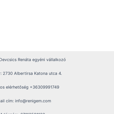
evcsics Renáta egyéni vállalkozó
: 2730 Albertirsa Katona utca 4.
nos elérhetőség +36309991749
ail cím: info@renigem.com