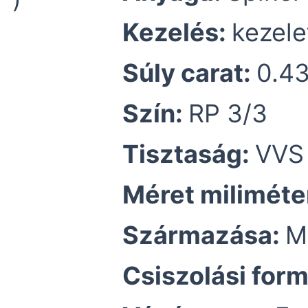
Kezelés:
kezele
Súly carat:
0.4
Szín:
RP 3/3
Tisztaság:
VVS 
Méret miliméte
Származása:
M
Csiszolási for