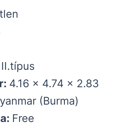
tlen
3
II.típus
r:
4.16 x 4.74 x 2.83
yanmar (Burma)
ma:
Free