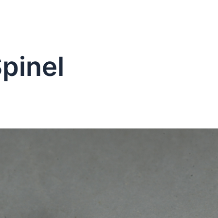
pinel
t