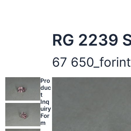
RG 2239 S
67 650_forin
Pro
duc
t
Inq
uiry
For
m