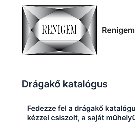
Skip
to
content
Renigem
Drágakő katalógus
Fedezze fel a drágakő katalógu
kézzel csiszolt, a saját műhel