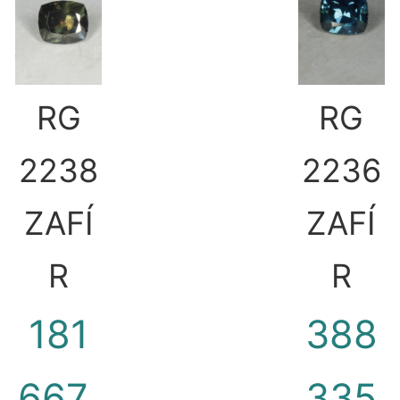
RG
RG
2238
2236
ZAFÍ
ZAFÍ
R
R
181
388
667_
335