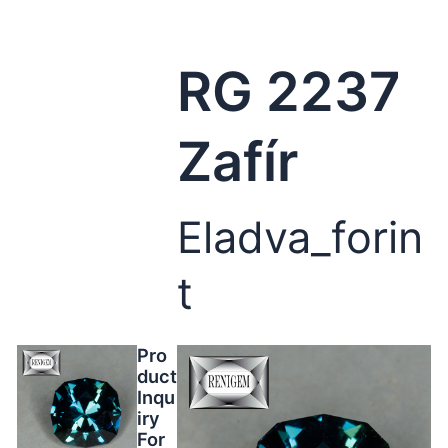
RG 2237
Zafír
Eladva_forin
t
Pro
duct
Inqu
iry
For