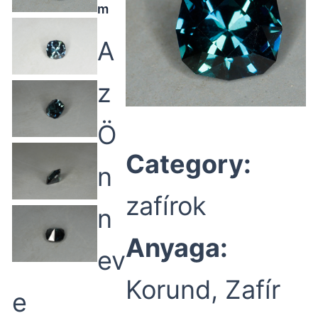
m
A
z
Ö
Category:
n
zafírok
n
Anyaga:
ev
Korund, Zafír
e