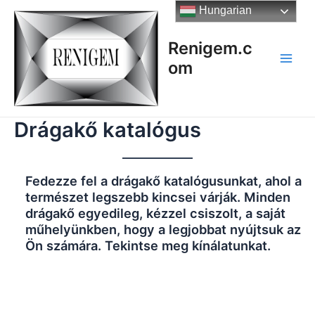
Skip
Hungarian
to
content
Renigem.c
om
Main
Men
Drágakő katalógus
Fedezze fel a drágakő katalógusunkat, ahol a
természet legszebb kincsei várják. Minden
drágakő egyedileg, kézzel csiszolt, a saját
műhelyünkben, hogy a legjobbat nyújtsuk az
Ön számára. Tekintse meg kínálatunkat.