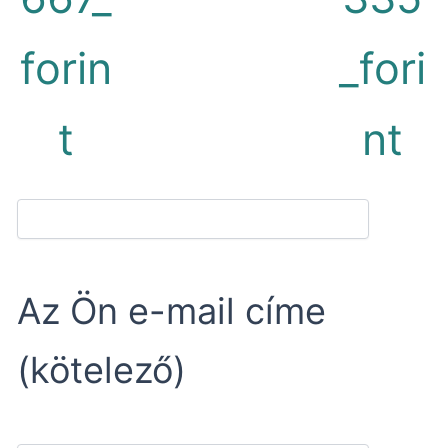
forin
_fori
t
nt
Az Ön e-mail címe
(kötelező)