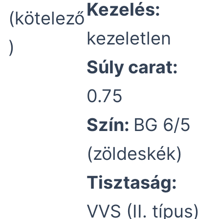
Kezelés:
(kötelező
kezeletlen
)
Súly carat:
0.75
Szín:
BG 6/5
(zöldeskék)
Tisztaság:
VVS (II. típus)