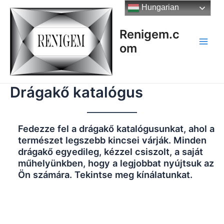
Skip
Hungarian
to
content
Renigem.c
om
Main
Men
Drágakő katalógus
Fedezze fel a drágakő katalógusunkat, ahol a
természet legszebb kincsei várják. Minden
drágakő egyedileg, kézzel csiszolt, a saját
műhelyünkben, hogy a legjobbat nyújtsuk az
Ön számára. Tekintse meg kínálatunkat.