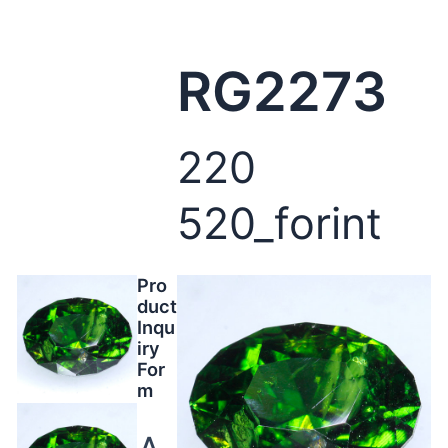
RG2273
220
520_forint
Pro
duct
Inqu
iry
For
m