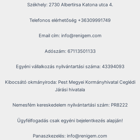
Székhely: 2730 Albertirsa Katona utca 4.
Telefonos elérhetőség +36309991749
Email cím: info@renigem.com
Adószám: 67113501133
Egyéni vállalkozás nyilvántartási száma: 43394093
Kibocsátó okmányiroda: Pest Megyei Kormányhivatal Ceglédi
Járási hivatala
Nemesfém kereskedelem nyilvántartási szám: PR8222
Ügyfélfogadás csak egyéni bejelentkezés alapján!
Panaszkezelés: info@renigem.com