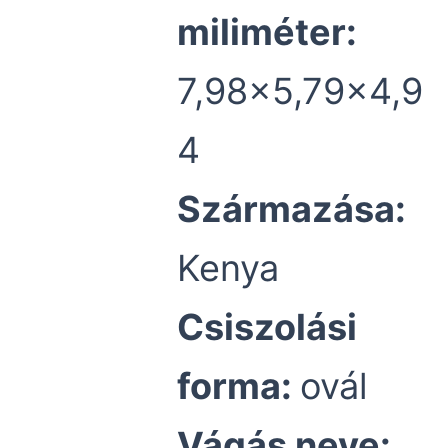
miliméter:
7,98×5,79×4,9
4
Származása:
Kenya
Csiszolási
forma:
ovál
Vágás neve: