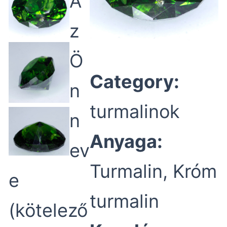
A
z
Ö
Category:
n
turmalinok
n
Anyaga:
ev
Turmalin, Króm
e
turmalin
(kötelező