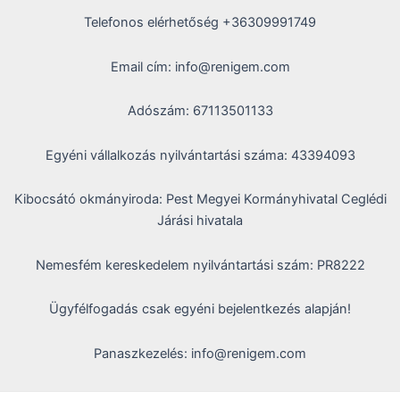
Telefonos elérhetőség +36309991749
Email cím: info@renigem.com
Adószám: 67113501133
Egyéni vállalkozás nyilvántartási száma: 43394093
Kibocsátó okmányiroda: Pest Megyei Kormányhivatal Ceglédi
Járási hivatala
Nemesfém kereskedelem nyilvántartási szám: PR8222
Ügyfélfogadás csak egyéni bejelentkezés alapján!
Panaszkezelés: info@renigem.com