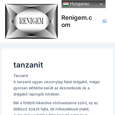
Skip
Hungarian
to
content
Renigem.c
om
Main
Men
tanzanit
Tanzanit
A tanzanit ugyan viszonylag fiatal drágakő, mégis
gyorsan előtérbe került az ékszerészek és a
drágakő rajongók körében.
Bár a földből kikerülve vörösesbarna színű, ez az
átlátszó zoiszit fajta, de hőkezeléssel stabil,