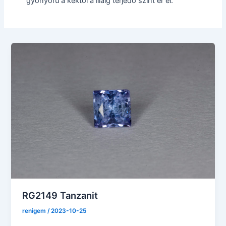
gyönyörű a kéktől a liláig terjedő színt ér el.
RG2149 Tanzanit
renigem
/
2023-10-25