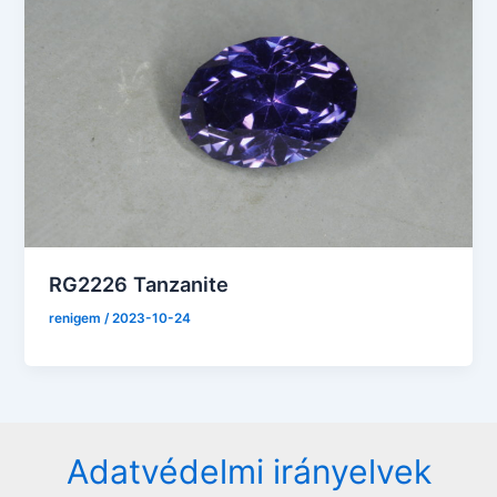
RG2226 Tanzanite
renigem
/
2023-10-24
Adatvédelmi irányelvek