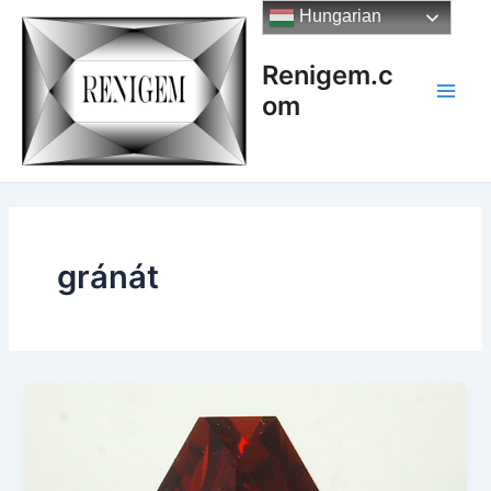
Skip
Hungarian
to
content
Renigem.c
om
Main
Men
gránát