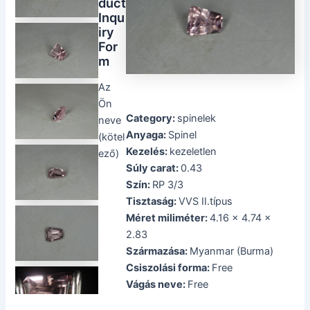
duct
Inqu
iry
For
m
Az
Ön
Category:
spinelek
neve
Anyaga:
Spinel
(kötel
Kezelés:
kezeletlen
ező)
Súly carat:
0.43
Szín:
RP 3/3
Tisztaság:
VVS II.típus
Méret miliméter:
4.16 x 4.74 x
2.83
Származása:
Myanmar (Burma)
Csiszolási forma:
Free
Vágás neve:
Free