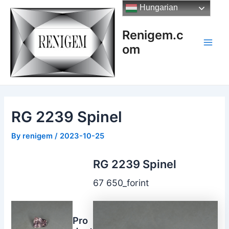
Skip
Hungarian
to
content
Renigem.c
om
Main
Men
RG 2239 Spinel
By
renigem
/
2023-10-25
RG 2239 Spinel
67 650_forint
Pro