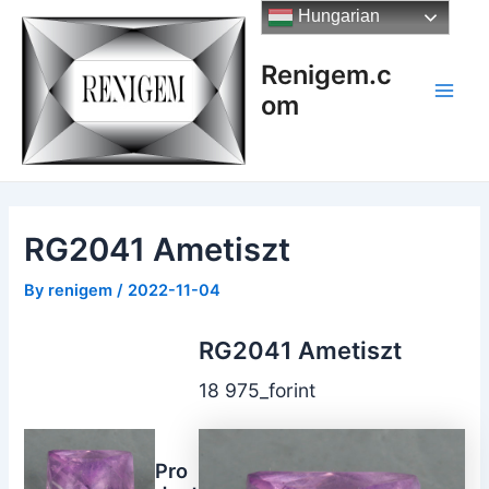
Skip
Hungarian
to
content
Renigem.c
om
Main
Men
RG2041 Ametiszt
By
renigem
/
2022-11-04
RG2041 Ametiszt
18 975_forint
Pro