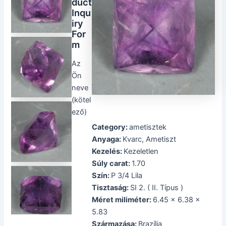
duct
Inqu
iry
For
m
Az
Ön
neve
(kötel
ező)
Category:
ametisztek
Anyaga:
Kvarc, Ametiszt
Kezelés:
Kezeletlen
Súly carat:
1.70
Szín:
P 3/4 Lila
Tisztaság:
SI 2. ( II. Típus )
Méret miliméter:
6.45 x 6.38 x
5.83
Származása:
Brazília