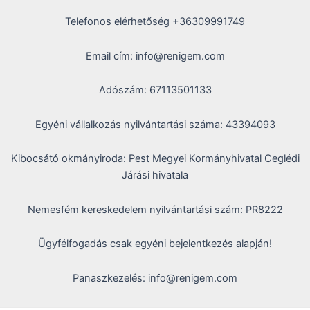
Telefonos elérhetőség +36309991749
Email cím: info@renigem.com
Adószám: 67113501133
Egyéni vállalkozás nyilvántartási száma: 43394093
Kibocsátó okmányiroda: Pest Megyei Kormányhivatal Ceglédi
Járási hivatala
Nemesfém kereskedelem nyilvántartási szám: PR8222
Ügyfélfogadás csak egyéni bejelentkezés alapján!
Panaszkezelés: info@renigem.com