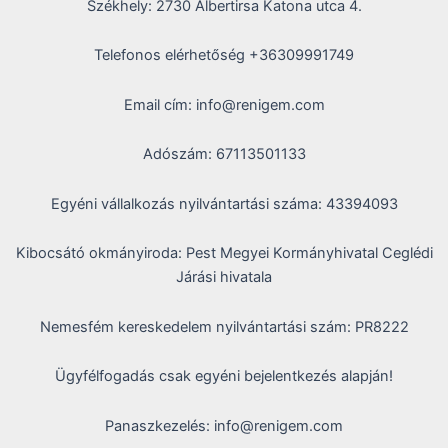
Székhely: 2730 Albertirsa Katona utca 4.
Telefonos elérhetőség +36309991749
Email cím: info@renigem.com
Adószám: 67113501133
Egyéni vállalkozás nyilvántartási száma: 43394093
Kibocsátó okmányiroda: Pest Megyei Kormányhivatal Ceglédi
Járási hivatala
Nemesfém kereskedelem nyilvántartási szám: PR8222
Ügyfélfogadás csak egyéni bejelentkezés alapján!
Panaszkezelés: info@renigem.com