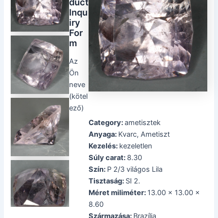
duct
Inqu
iry
For
m
Az
Ön
neve
(kötel
ező)
Category:
ametisztek
Anyaga:
Kvarc, Ametiszt
Kezelés:
kezeletlen
Súly carat:
8.30
Szín:
P 2/3 világos Lila
Tisztaság:
SI 2.
Méret miliméter:
13.00 x 13.00 x
8.60
Származása:
Brazília