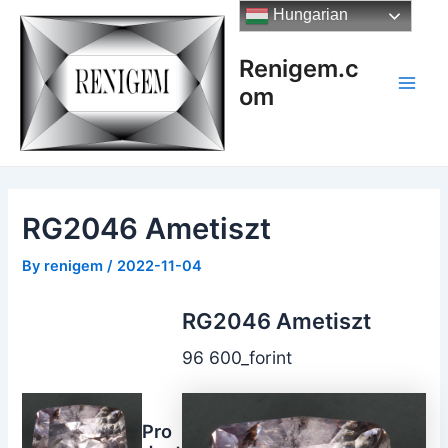
Skip
Hungarian
to
content
Renigem.c
om
Main
Men
RG2046 Ametiszt
By
renigem
/
2022-11-04
RG2046 Ametiszt
96 600_forint
Pro