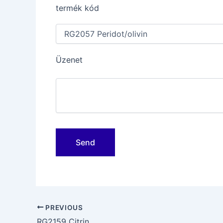
termék kód
Üzenet
Post
PREVIOUS
navigation
RG2159 Citrin