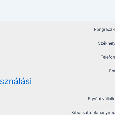
Pongrácz-D
Székhely
Telefo
Em
asználási
Egyéni vállal
Kibocsátó okmányiroda