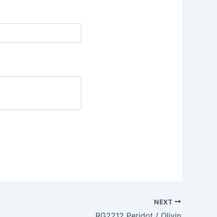
NEXT
RG2212 Peridot / Olivin