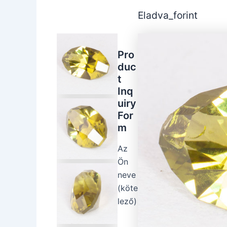
Eladva_forint
Pro
duc
t
Inq
uiry
For
m
Az
Ön
neve
(köte
lező)