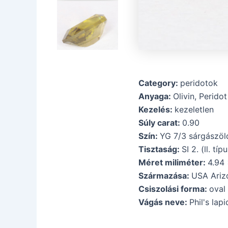
Category:
peridotok
Anyaga:
Olivin, Peridot
Kezelés:
kezeletlen
Súly carat:
0.90
Szín:
YG 7/3 sárgászöl
Tisztaság:
SI 2. (ll. típ
Méret miliméter:
4.94 
Származása:
USA Arizo
Csiszolási forma:
oval
Vágás neve:
Phil's lap