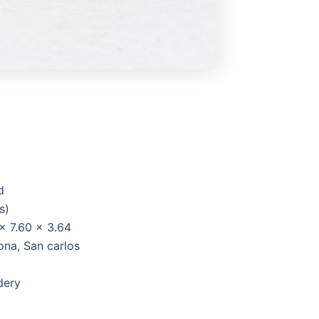
d
us)
x 7.60 x 3.64
na, San carlos
idery