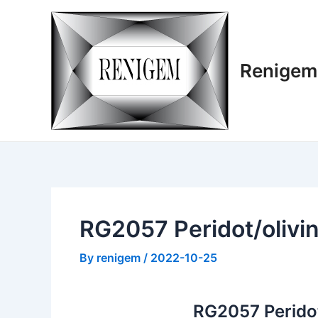
Skip
to
content
Renigem
RG2057 Peridot/olivi
By
renigem
/
2022-10-25
RG2057 Peridot