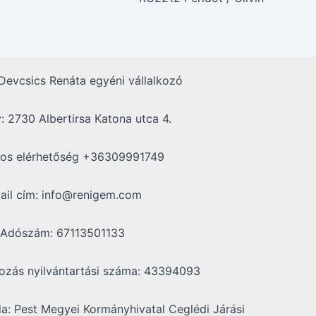
evcsics Renáta egyéni vállalkozó
: 2730 Albertirsa Katona utca 4.
nos elérhetőség +36309991749
ail cím: info@renigem.com
Adószám: 67113501133
kozás nyilvántartási száma: 43394093
: Pest Megyei Kormányhivatal Ceglédi Járási