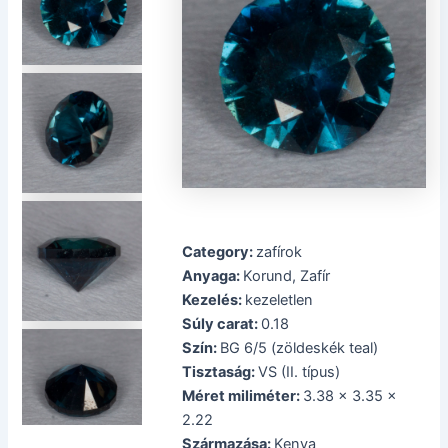
Category:
zafírok
Anyaga:
Korund, Zafír
Kezelés:
kezeletlen
Súly carat:
0.18
Szín:
BG 6/5 (zöldeskék teal)
Tisztaság:
VS (II. típus)
Méret miliméter:
3.38 x 3.35 x
2.22
Származása:
Kenya