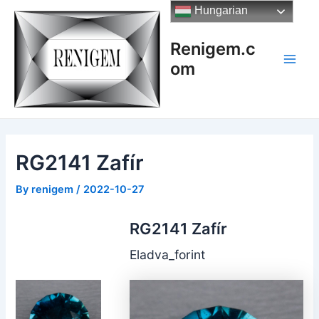
Skip
Hungarian
to
content
Renigem.c
om
Main
Men
RG2141 Zafír
By
renigem
/
2022-10-27
RG2141 Zafír
Eladva_forint