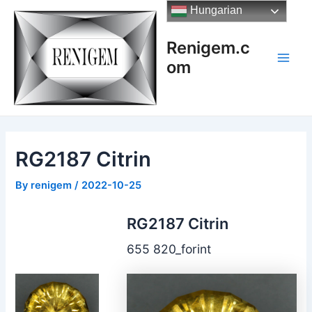
Skip
Hungarian
to
content
Renigem.c
om
Main
Men
RG2187 Citrin
By
renigem
/
2022-10-25
RG2187 Citrin
655 820_forint