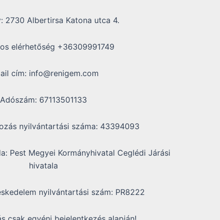
: 2730 Albertirsa Katona utca 4.
nos elérhetőség +36309991749
ail cím: info@renigem.com
Adószám: 67113501133
kozás nyilvántartási száma: 43394093
: Pest Megyei Kormányhivatal Ceglédi Járási
hivatala
skedelem nyilvántartási szám: PR8222
s csak egyéni bejelentkezés alapján!