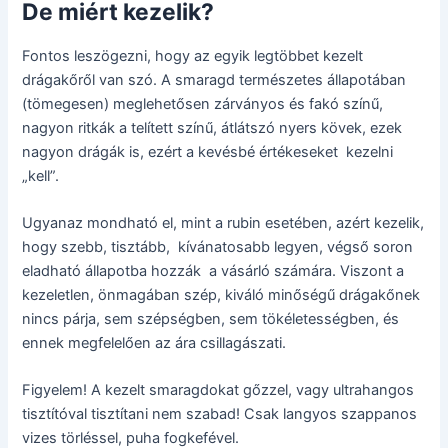
De miért kezelik?
Fontos leszögezni, hogy az egyik legtöbbet kezelt
drágakőről van szó. A smaragd természetes állapotában
(tömegesen) meglehetősen zárványos és fakó színű,
nagyon ritkák a telített színű, átlátszó nyers kövek, ezek
nagyon drágák is, ezért a kevésbé értékeseket kezelni
„kell”.
Ugyanaz mondható el, mint a rubin esetében, azért kezelik,
hogy szebb, tisztább, kívánatosabb legyen, végső soron
eladható állapotba hozzák a vásárló számára. Viszont a
kezeletlen, önmagában szép, kiváló minőségű drágakőnek
nincs párja, sem szépségben, sem tökéletességben, és
ennek megfelelően az ára csillagászati.
Figyelem! A kezelt smaragdokat gőzzel, vagy ultrahangos
tisztítóval tisztítani nem szabad! Csak langyos szappanos
vizes törléssel, puha fogkefével.