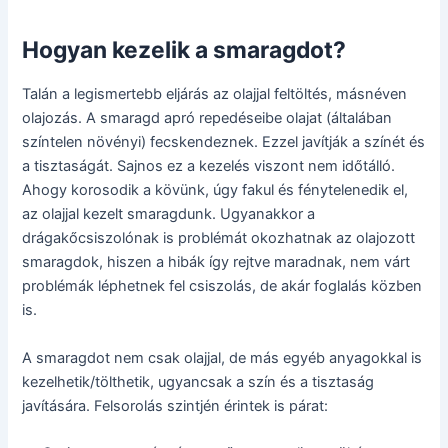
Hogyan kezelik a smaragdot?
Talán a legismertebb eljárás az olajjal feltöltés, másnéven
olajozás. A smaragd apró repedéseibe olajat (általában
színtelen növényi) fecskendeznek. Ezzel javítják a színét és
a tisztaságát. Sajnos ez a kezelés viszont nem időtálló.
Ahogy korosodik a kövünk, úgy fakul és fénytelenedik el,
az olajjal kezelt smaragdunk. Ugyanakkor a
drágakőcsiszolónak is problémát okozhatnak az olajozott
smaragdok, hiszen a hibák így rejtve maradnak, nem várt
problémák léphetnek fel csiszolás, de akár foglalás közben
is.
A smaragdot nem csak olajjal, de más egyéb anyagokkal is
kezelhetik/tölthetik, ugyancsak a szín és a tisztaság
javítására. Felsorolás szintjén érintek is párat: