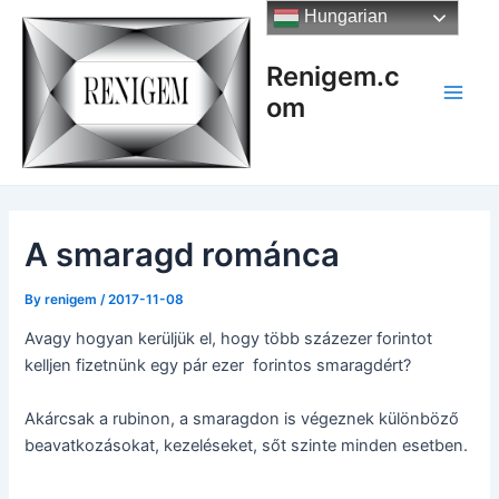
Skip
Hungarian
to
content
Renigem.c
om
Main
Men
A smaragd románca
By
renigem
/
2017-11-08
Avagy hogyan kerüljük el, hogy több százezer forintot
kelljen fizetnünk egy pár ezer forintos smaragdért?
Akárcsak a rubinon, a smaragdon is végeznek különböző
beavatkozásokat, kezeléseket, sőt szinte minden esetben.