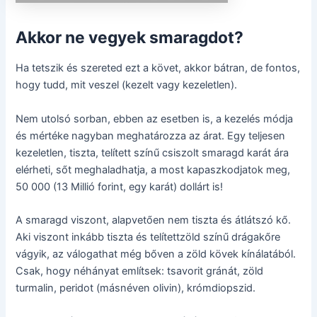
Akkor ne vegyek smaragdot?
Ha tetszik és szereted ezt a követ, akkor bátran, de fontos,
hogy tudd, mit veszel (kezelt vagy kezeletlen).
Nem utolsó sorban, ebben az esetben is, a kezelés módja
és mértéke nagyban meghatározza az árat. Egy teljesen
kezeletlen, tiszta, telített színű csiszolt smaragd karát ára
elérheti, sőt meghaladhatja, a most kapaszkodjatok meg,
50 000 (13 Millió forint, egy karát) dollárt is!
A smaragd viszont, alapvetően nem tiszta és átlátszó kő.
Aki viszont inkább tiszta és telítettzöld színű drágakőre
vágyik, az válogathat még bőven a zöld kövek kínálatából.
Csak, hogy néhányat említsek: tsavorit gránát, zöld
turmalin, peridot (másnéven olivin), krómdiopszid.