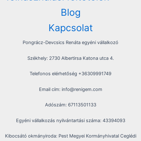
Blog
Kapcsolat
Pongrácz-Devcsics Renáta egyéni vállalkozó
Székhely: 2730 Albertirsa Katona utca 4.
Telefonos elérhetőség +36309991749
Email cím: info@renigem.com
Adószám: 67113501133
Egyéni vállalkozás nyilvántartási száma: 43394093
Kibocsátó okmányiroda: Pest Megyei Kormányhivatal Ceglédi