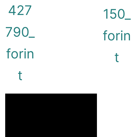
427
150_
790_
forin
forin
t
t