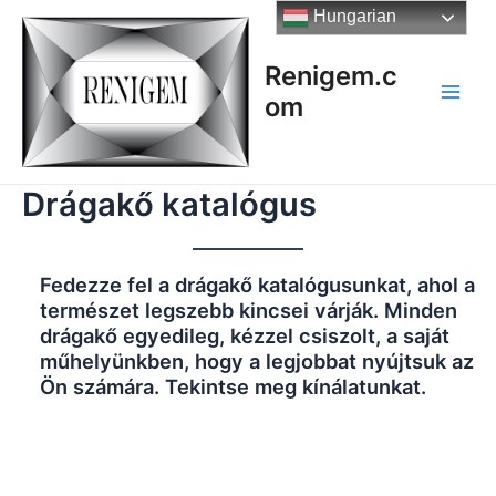
Skip
Hungarian
to
content
Renigem.c
om
Main
Men
Drágakő katalógus
Fedezze fel a drágakő katalógusunkat, ahol a
természet legszebb kincsei várják. Minden
drágakő egyedileg, kézzel csiszolt, a saját
műhelyünkben, hogy a legjobbat nyújtsuk az
Ön számára. Tekintse meg kínálatunkat.