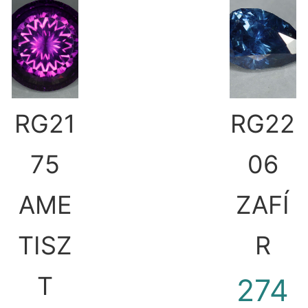
RG21
RG22
75
06
AME
ZAFÍ
TISZ
R
T
274