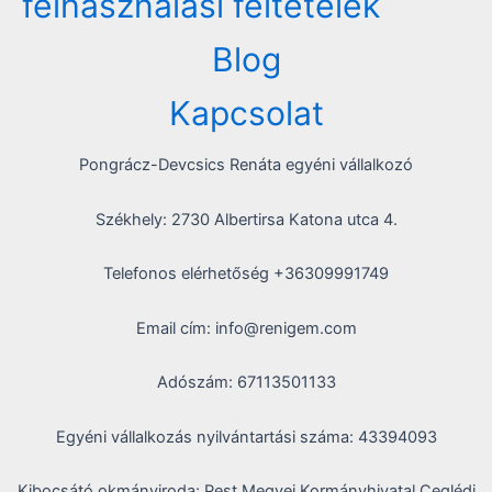
felhasználási feltételek
Blog
Kapcsolat
Pongrácz-Devcsics Renáta egyéni vállalkozó
Székhely: 2730 Albertirsa Katona utca 4.
Telefonos elérhetőség +36309991749
Email cím: info@renigem.com
Adószám: 67113501133
Egyéni vállalkozás nyilvántartási száma: 43394093
Kibocsátó okmányiroda: Pest Megyei Kormányhivatal Ceglédi