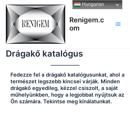
Skip
Hungarian
to
content
Renigem.c
om
Main
Men
Drágakő katalógus
Fedezze fel a drágakő katalógusunkat, ahol a
természet legszebb kincsei várják. Minden
drágakő egyedileg, kézzel csiszolt, a saját
műhelyünkben, hogy a legjobbat nyújtsuk az
Ön számára. Tekintse meg kínálatunkat.