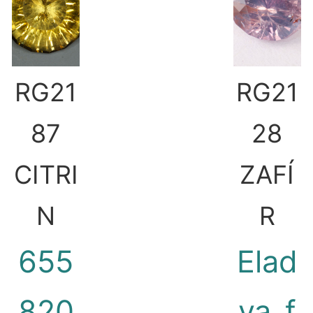
RG21
RG21
87
28
CITRI
ZAFÍ
N
R
655
Elad
820
va_f