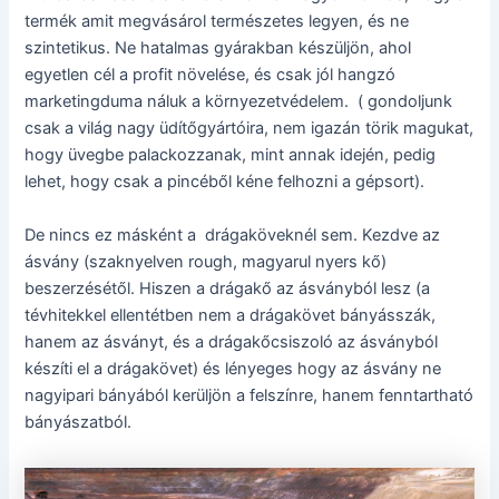
termék amit megvásárol természetes legyen, és ne
szintetikus. Ne hatalmas gyárakban készüljön, ahol
egyetlen cél a profit növelése, és csak jól hangzó
marketingduma náluk a környezetvédelem. ( gondoljunk
csak a világ nagy üdítőgyártóira, nem igazán törik magukat,
hogy üvegbe palackozzanak, mint annak idején, pedig
lehet, hogy csak a pincéből kéne felhozni a gépsort).
De nincs ez másként a drágaköveknél sem. Kezdve az
ásvány (szaknyelven rough, magyarul nyers kő)
beszerzésétől. Hiszen a drágakő az ásványból lesz (a
tévhitekkel ellentétben nem a drágakövet bányásszák,
hanem az ásványt, és a drágakőcsiszoló az ásványból
készíti el a drágakövet) és lényeges hogy az ásvány ne
nagyipari bányából kerüljön a felszínre, hanem fenntartható
bányászatból.