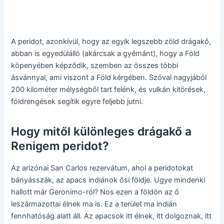
A peridot, azonkívül, hogy az egyik legszebb zöld drágakő,
abban is egyedülálló (akárcsak a gyémánt), hogy a Föld
köpenyében képződik, szemben az összes többi
ásvánnyal, ami viszont a Föld kérgében. Szóval nagyjából
200 kilométer mélységből tart felénk, és vulkán kitörések,
földrengések segítik egyre feljebb jutni.
Hogy mitől különleges drágakő a
Renigem peridot?
Az arizónai San Carlos rezervátum, ahol a peridotokat
bányásszák, az apacs indiánok ősi földje. Ugye mindenki
hallott már Geronimo-ról? Nos ezen a földön az ő
leszármazottai élnek ma is. Ez a terület ma indián
fennhatóság alatt áll. Az apacsok itt élnek, itt dolgoznak, itt