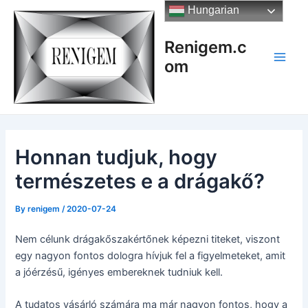
Skip
Hungarian
to
content
Renigem.c
om
Main
Men
Honnan tudjuk, hogy
természetes e a drágakő?
By
renigem
/
2020-07-24
Nem célunk drágakőszakértőnek képezni titeket, viszont
egy nagyon fontos dologra hívjuk fel a figyelmeteket, amit
a jóérzésű, igényes embereknek tudniuk kell.
A tudatos vásárló számára ma már nagyon fontos, hogy a