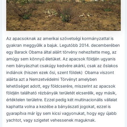
Az apacsoknak az amerikai szövetségi kormányzattal is
gyakran meggyűlik a bajuk. Legutóbb 2014. decemberében
egy Barack Obama által aláírt törvény nehezítette meg, az
amúgy sem könnyű életüket. Az apacsok földjén ugyanis
nem bányászhat csakúgy kedvére akárki, csak az őslakos
indiánok (hiszen ezek ősi, szent földek) Obama viszont
aláírta azt a Nemzetvédelmi Törvényt amelyben
lehetőséget adott, egy földcserére, miszerint az apacsok
földjén található rézbányák területét elcserélik, egy másik,
értéktelen területre. Ezzel pedig két multinacionális vállalat
kaphatta volna a kezébe a bányászati jogokat, ezzel is
gyarapítva már így sem kicsi vagyonukat, hogy egy újabb
yachtot, vagy szigetet vehessenek maguknak.