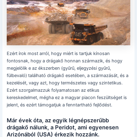
Ezért írok most arról, hogy miért is tartjuk kínosan
fontosnak, hogy a drágakő honnan származik, és hogy
megjelölik e az ékszerben (gyűrű, eljegyzési gyűrű,
fülbevaló) található drágakő esetében, a származását, és a
kezelését, vagy azt, hogy természetes vagy szintetikus.
Ezért szorgalmazzuk folyamatosan az etikus
kereskedelmet, mégha ez a magyar piacon feszültséget is
jelent, és ezért támogatjuk a fenntartható fejlődést.
Már évek óta, az egyik légnépszerűbb
drágakő nálunk, a Peridot, ami egyenesen
Arizónából (USA) érkezik hozzánk.