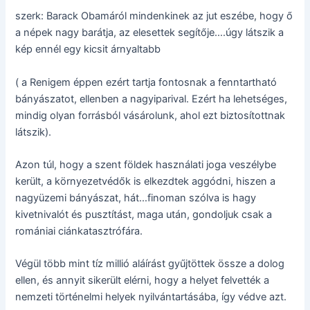
szerk: Barack Obamáról mindenkinek az jut eszébe, hogy ő
a népek nagy barátja, az elesettek segítője….úgy látszik a
kép ennél egy kicsit árnyaltabb
( a Renigem éppen ezért tartja fontosnak a fenntartható
bányászatot, ellenben a nagyiparival. Ezért ha lehetséges,
mindig olyan forrásból vásárolunk, ahol ezt biztosítottnak
látszik).
Azon túl, hogy a szent földek használati joga veszélybe
került, a környezetvédők is elkezdtek aggódni, hiszen a
nagyüzemi bányászat, hát…finoman szólva is hagy
kivetnivalót és pusztítást, maga után, gondoljuk csak a
romániai ciánkatasztrófára.
Végül több mint tíz millió aláírást gyűjtöttek össze a dolog
ellen, és annyit sikerült elérni, hogy a helyet felvették a
nemzeti történelmi helyek nyilvántartásába, így védve azt.