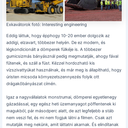
Exkavátorok fotó: Interesting engineering
Eddig láttuk, hogy épphogy 10-20 ember dolgozik az
addigi, elzavart, többezer helyén. De ez modern, és
légkondicionált a dömperek fülkéje is. A többezer
gumicsizmás bányásznál pedig megmutatják, ahogy fával
fűtenek, és száll a füst. Kézzel hordozható kis
vízszivattyúkat használnak, és már meg is állapítható, hogy
úristen micsoda környezetszennyezés folyik ott
drágakőbányászat címén.
Igaz a nagyvállalatok monstrumai, dömperei egyetlenegy
gázadással, egy egész heti üzemanyagot pöffentenek ki
magukból, pár másodperc alatt, de azt legfeljebb a stáb
nem veszi fel, és mi nem fogjuk látni a filmen. Csak azt
mutatják meg nekünk, amit láttatni akarnak. És elindítanak