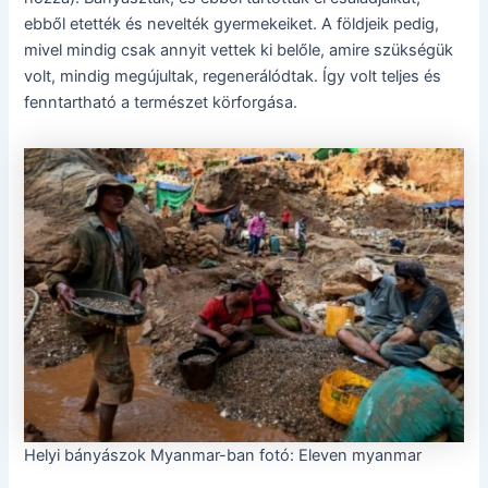
ebből etették és nevelték gyermekeiket. A földjeik pedig,
mivel mindig csak annyit vettek ki belőle, amire szükségük
volt, mindig megújultak, regenerálódtak. Így volt teljes és
fenntartható a természet körforgása.
Helyi bányászok Myanmar-ban fotó: Eleven myanmar