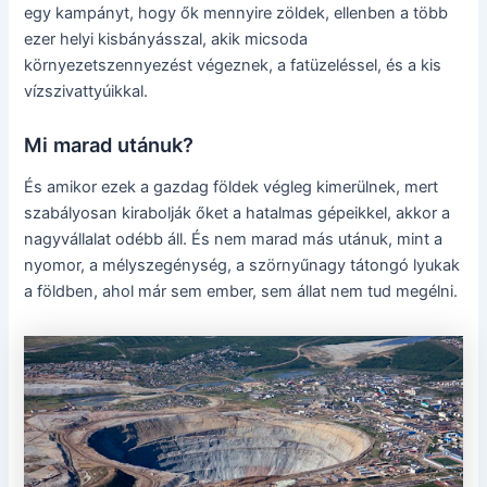
egy kampányt, hogy ők mennyire zöldek, ellenben a több
ezer helyi kisbányásszal, akik micsoda
környezetszennyezést végeznek, a fatüzeléssel, és a kis
vízszivattyúikkal.
Mi marad utánuk?
És amikor ezek a gazdag földek végleg kimerülnek, mert
szabályosan kirabolják őket a hatalmas gépeikkel, akkor a
nagyvállalat odébb áll. És nem marad más utánuk, mint a
nyomor, a mélyszegénység, a szörnyűnagy tátongó lyukak
a földben, ahol már sem ember, sem állat nem tud megélni.