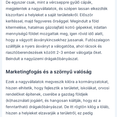
De egyszer csak, mint a vércseppre gyűlő cápák,
megjelentek a nagyvállalatok, és szépen lassan elkezdték
kiszorítani a helyieket a saját területeikről. Először
kerítéssel, majd fegyveres őrséggel. Megindult a föld
kitermelése, hatalmas gázolajfaló kotró gépekkel, irdatlan
mennyiségű földet mozgattak meg, igen rövid idő alatt,
hogy a vágyott ásványkincsekhez jussanak. Futószalagon
szállítják a nyers ásványt a válogatóba, ahol rácsok és
riasztóberendezések között 2-3 ember válogatja őket.
Beindult a nagyüzemi drágakőbányászat.
Marketingfogás és a szörnyű valóság
Ezek a nagyvállalatok megveszik kilóra a kormányzatokat,
hiszen elhitetik, hogy fejlesztik a területet, iskolákat, orvosi
rendelőket építenek, cserébe a gazdag földjeik
(ki)használati jogáért, és hangosan kiáltják, hogy ez a
fenntartható drágakőbányászat. De itt rögtön kilóg a lóláb,
hiszen a helyieket elzavarják a területről, ez pedig