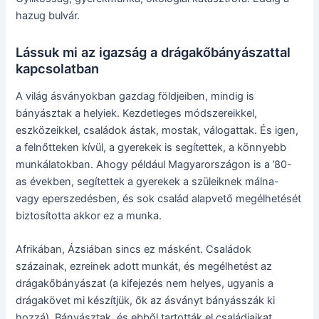
hazug bulvár.
Lássuk mi az igazság a drágakőbányászattal
kapcsolatban
A világ ásványokban gazdag földjeiben, mindig is
bányásztak a helyiek. Kezdetleges módszereikkel,
eszközeikkel, családok ástak, mostak, válogattak. És igen,
a felnőtteken kívül, a gyerekek is segítettek, a könnyebb
munkálatokban. Ahogy például Magyarországon is a ’80-
as években, segítettek a gyerekek a szüleiknek málna-
vagy eperszedésben, és sok család alapvető megélhetését
biztosította akkor ez a munka.
Afrikában, Ázsiában sincs ez másként. Családok
százainak, ezreinek adott munkát, és megélhetést az
drágakőbányászat (a kifejezés nem helyes, ugyanis a
drágakövet mi készítjük, ők az ásványt bányásszák ki
hozzá). Bányásztak, és ebből tartották el családjaikat,