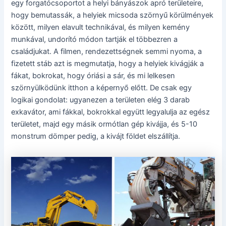
egy forgatócsoportot a helyi bányászok apró területeire,
hogy bemutassák, a helyiek micsoda szörnyű körülmények
között, milyen elavult technikával, és milyen kemény
munkával, undorító módon tartják el többezren a
családjukat. A filmen, rendezettségnek semmi nyoma, a
fizetett stáb azt is megmutatja, hogy a helyiek kivágják a
fákat, bokrokat, hogy óriási a sár, és mi lelkesen
szörnyülködünk itthon a képernyő előtt. De csak egy
logikai gondolat: ugyanezen a területen elég 3 darab
exkavátor, ami fákkal, bokrokkal együtt legyalulja az egész
területet, majd egy másik ormótlan gép kivájja, és 5-10
monstrum dömper pedig, a kivájt földet elszállítja.