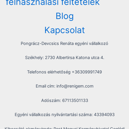
felhasználási feltételek
Blog
Kapcsolat
Pongrácz-Devcsics Renáta egyéni vállalkozó
Székhely: 2730 Albertirsa Katona utca 4.
Telefonos elérhetőség +36309991749
Email cím: info@renigem.com
Adószám: 67113501133
Egyéni vállalkozás nyilvántartási száma: 43394093
Kibocsátó okmányiroda: Pest Megyei Kormányhivatal Ceglédi