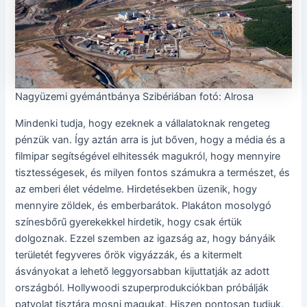
Nagyüzemi gyémántbánya Szibériában fotó: Alrosa
Mindenki tudja, hogy ezeknek a vállalatoknak rengeteg
pénzük van. Így aztán arra is jut bőven, hogy a média és a
filmipar segítségével elhitessék magukról, hogy mennyire
tisztességesek, és milyen fontos számukra a természet, és
az emberi élet védelme. Hirdetésekben üzenik, hogy
mennyire zöldek, és emberbarátok. Plakáton mosolygó
színesbőrű gyerekekkel hirdetik, hogy csak értük
dolgoznak. Ezzel szemben az igazság az, hogy bányáik
területét fegyveres őrök vigyázzák, és a kitermelt
ásványokat a lehető leggyorsabban kijuttatják az adott
országból. Hollywoodi szuperprodukciókban próbálják
patyolat tisztára mosni magukat. Hiszen pontosan tudjuk,