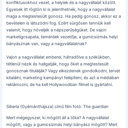
konfliktusokhoz vezet, a helyiek és a nagyvállalat között.
Egyesek itt rögtön ki is jelenthetnék, hogy a nagyvállalat
maga a megtestesült gonosz. Ha pedig gonosz, akkor ez a
bevételen is látszódni fog. Ezért sürgősen tenniük kell
valamit, hogy növeljék a népszerűségüket. De vajon
marketigcsapata, temérdek vezetője, a gumicsizmás helyi
bányásznak van, vagy a nagyvállalatnak?
Vajon a nagyvállalat emberei, hátradőlve a székükben,
tétlenül nézik és hallgatják, hogy őket a megtestesült
gonosznak titulálják? Vagy elkezdenek gondolkodni, tervet
kitalálni, marketing kampányt felépíteni, és azt a médiában
reklámozni, de ha kell Hollywoodban filmet is gyártatni.
Siberia (Gyémánthajsza) című film fotó: The guardian
Mert mégegyszer, ki mögött áll a tőke? A nagyvállalat
mögött, vagy a gumicsizmás helyi bányász mögött? Mert