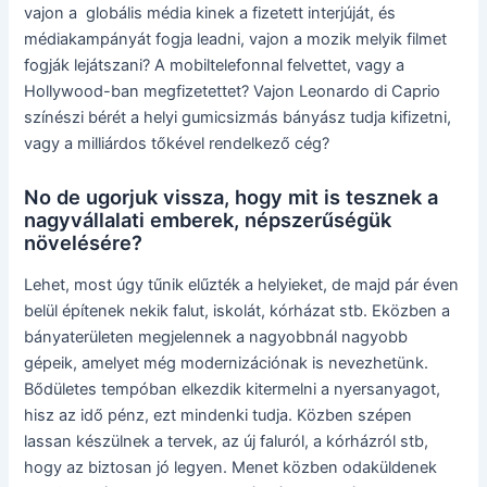
vajon a globális média kinek a fizetett interjúját, és
médiakampányát fogja leadni, vajon a mozik melyik filmet
fogják lejátszani? A mobiltelefonnal felvettet, vagy a
Hollywood-ban megfizetettet? Vajon Leonardo di Caprio
színészi bérét a helyi gumicsizmás bányász tudja kifizetni,
vagy a milliárdos tőkével rendelkező cég?
No de ugorjuk vissza, hogy mit is tesznek a
nagyvállalati emberek, népszerűségük
növelésére?
Lehet, most úgy tűnik elűzték a helyieket, de majd pár éven
belül építenek nekik falut, iskolát, kórházat stb. Eközben a
bányaterületen megjelennek a nagyobbnál nagyobb
gépeik, amelyet még modernizációnak is nevezhetünk.
Bődületes tempóban elkezdik kitermelni a nyersanyagot,
hisz az idő pénz, ezt mindenki tudja. Közben szépen
lassan készülnek a tervek, az új faluról, a kórházról stb,
hogy az biztosan jó legyen. Menet közben odaküldenek