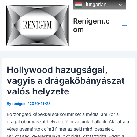
Skip
Hungarian
to
content
Renigem.c
om
Main
Men
Hollywood hazugságai,
vagyis a drágakőbányászat
valós helyzete
By
renigem
/
2020-11-28
Borzongató képekkel sokkol minket a média, amikor a
drágakőbányászat helyzetéről olvasunk, hallunk. Aki látta a
véres gyémántok című filmet az sejti miről beszélek.
Gyilkosság, gyerekmunka, ökológiai katasztrófa. Eddig a