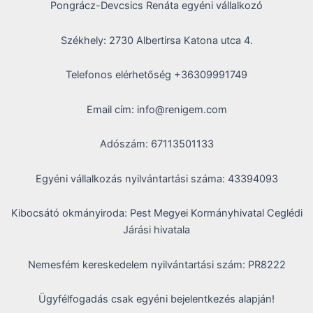
Pongrácz-Devcsics Renáta egyéni vállalkozó
Székhely: 2730 Albertirsa Katona utca 4.
Telefonos elérhetőség +36309991749
Email cím: info@renigem.com
Adószám: 67113501133
Egyéni vállalkozás nyilvántartási száma: 43394093
Kibocsátó okmányiroda: Pest Megyei Kormányhivatal Ceglédi
Járási hivatala
Nemesfém kereskedelem nyilvántartási szám: PR8222
Ügyfélfogadás csak egyéni bejelentkezés alapján!