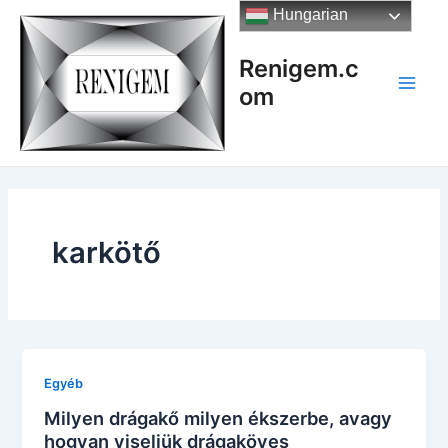
Skip
Hungarian
to
content
Renigem.c
om
Main
Men
karkötő
Egyéb
Milyen drágakő milyen ékszerbe, avagy
hogyan viseljük drágaköves