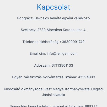
Kapcsolat
Pongrácz-Devcsics Renáta egyéni vállalkozó
Székhely: 2730 Albertirsa Katona utca 4.
Telefonos elérhetőség +36309991749
Email cím: info@renigem.com
Adószám: 67113501133
Egyéni vállalkozás nyilvántartási száma: 43394093
Kibocsátó okmányiroda: Pest Megyei Kormányhivatal Ceglédi
Járási hivatala
Nemesfém kereskedelem nyilvántartási szám: PR8222