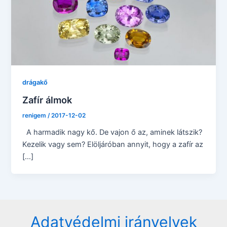
drágakő
Zafír álmok
renigem
/
2017-12-02
A harmadik nagy kő. De vajon ő az, aminek látszik?
Kezelik vagy sem? Elöljáróban annyit, hogy a zafír az
[…]
Adatvédelmi irányelvek