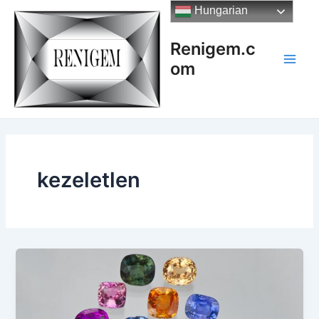
Skip
Hungarian
to
content
Renigem.c
om
Main
Men
kezeletlen