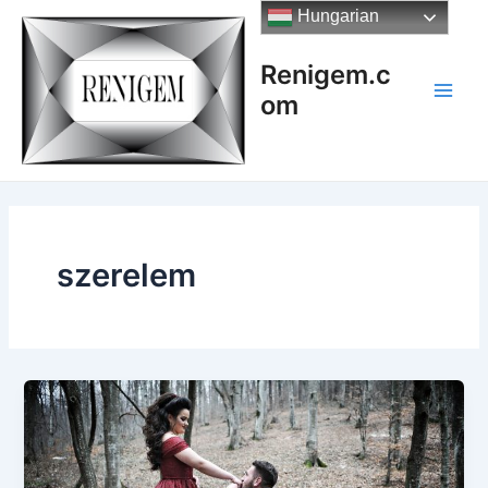
Skip
Hungarian
to
content
Renigem.c
om
Main
Men
szerelem