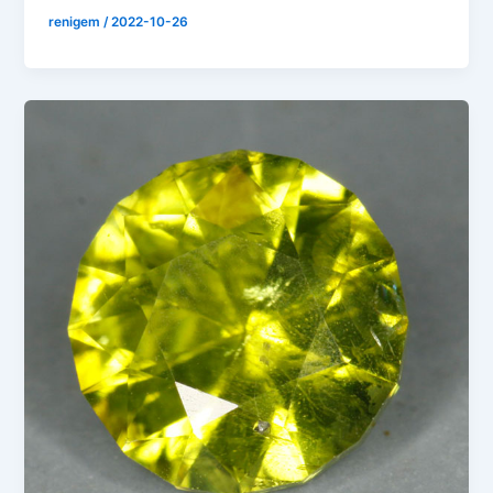
renigem
/
2022-10-26