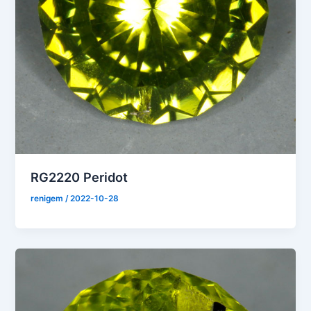
RG2220 Peridot
renigem
/
2022-10-28