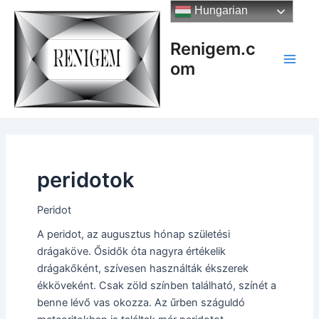
Skip
Hungarian
to
content
Renigem.c
om
Main
Men
peridotok
Peridot
A peridot, az augusztus hónap születési
drágaköve. Ősidők óta nagyra értékelik
drágakőként, szívesen használták ékszerek
ékköveként. Csak zöld színben található, színét a
benne lévő vas okozza. Az űrben száguldó