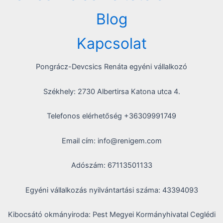
Blog
Kapcsolat
Pongrácz-Devcsics Renáta egyéni vállalkozó
Székhely: 2730 Albertirsa Katona utca 4.
Telefonos elérhetőség +36309991749
Email cím: info@renigem.com
Adószám: 67113501133
Egyéni vállalkozás nyilvántartási száma: 43394093
Kibocsátó okmányiroda: Pest Megyei Kormányhivatal Ceglédi