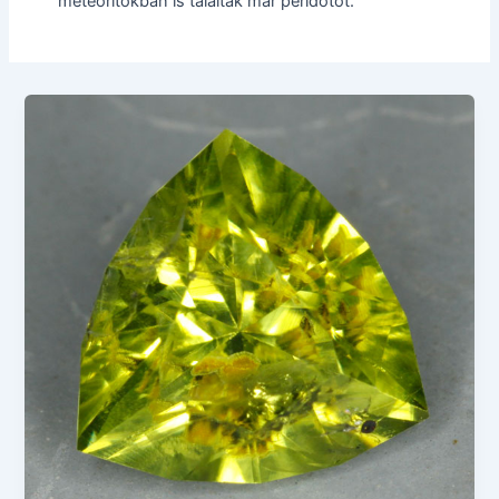
meteoritokban is találtak már peridotot.