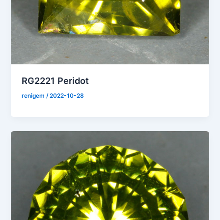
RG2221 Peridot
renigem
/
2022-10-28