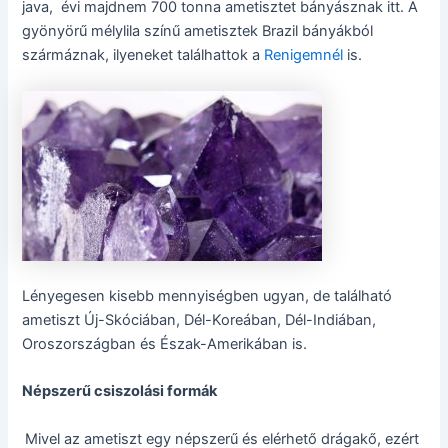
java, évi majdnem 700 tonna ametisztet bányásznak itt. A
gyönyörű mélylila színű ametisztek Brazil bányákból
szármáznak, ilyeneket találhattok a
Renigemnél
is.
Lényegesen kisebb mennyiségben ugyan, de található
ametiszt Új-Skóciában, Dél-Koreában, Dél-Indiában,
Oroszországban és Észak-Amerikában is.
Népszerű csiszolási formák
Mivel az ametiszt egy népszerű és elérhető drágakő, ezért