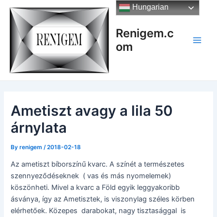
Skip
Hungarian
to
content
Renigem.c
om
Main
Men
Ametiszt avagy a lila 50
árnylata
By
renigem
/
2018-02-18
Az ametiszt bíborszínű kvarc. A színét a természetes
szennyeződéseknek ( vas és más nyomelemek)
köszönheti. Mivel a kvarc a Föld egyik leggyakoribb
ásványa, így az Ametisztek, is viszonylag széles körben
elérhetőek. Közepes darabokat, nagy tisztasággal is