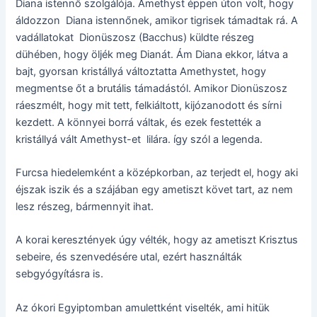
Diana istennő szolgálója. Amethyst éppen úton volt, hogy
áldozzon Diana istennőnek, amikor tigrisek támadtak rá. A
vadállatokat Dionüszosz (Bacchus) küldte részeg
dühében, hogy öljék meg Dianát. Ám Diana ekkor, látva a
bajt, gyorsan kristállyá változtatta Amethystet, hogy
megmentse őt a brutális támadástól. Amikor Dionüszosz
ráeszmélt, hogy mit tett, felkiáltott, kijózanodott és sírni
kezdett. A könnyei borrá váltak, és ezek festették a
kristállyá vált Amethyst-et lilára. így szól a legenda.
Furcsa hiedelemként a középkorban, az terjedt el, hogy aki
éjszak iszik és a szájában egy ametiszt követ tart, az nem
lesz részeg, bármennyit ihat.
A korai keresztények úgy vélték, hogy az ametiszt Krisztus
sebeire, és szenvedésére utal, ezért használták
sebgyógyításra is.
Az ókori Egyiptomban amulettként viselték, ami hitük