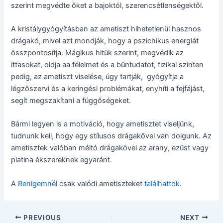
szerint megvédte őket a bajoktól, szerencsétlenségektől.
A kristálygyógyításban az ametiszt hihetetlenül hasznos
drágakő, mivel azt mondják, hogy a pszichikus energiát
összpontosítja. Mágikus hitük szerint, megvédik az
ittasokat, oldja aa félelmet és a bűntudatot, fizikai szinten
pedig, az ametiszt viselése, úgy tartják, gyógyítja a
légzőszervi és a keringési problémákat, enyhíti a fejfájást,
segít megszakítani a függőségeket.
Bármi legyen is a motiváció, hogy ametisztet viseljünk,
tudnunk kell, hogy egy stílusos drágakővel van dolgunk. Az
ametisztek valóban méltó drágakövei az arany, ezüst vagy
platina ékszereknek egyaránt.
A
Renigemnél
csak valódi ametiszteket
találhattok
.
Post
PREVIOUS
NEXT