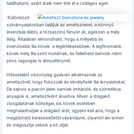
találhatunk, ezért áraik nem érik el a csillagos eget.
Különböző
színárnyalatokban találjuk az ametiszteket, a könnyű
levendula lilától, a rózsaszínű fényűn át, egészen a mély
liláig. Általában elmondható, hogy a mélyebb és
intenzívebb lila kövek a legértékesebbek. A legfinomabb
kövek mély lila színt mutatnak, és fellelhető bennük némi
piros ragyogás is lámpafénynél.
Hőkezelést viszonylag gyakran alkalmaznak az
ametisztnél, hogy fokozzák és elmélyítsék lila árnyalatukat,
De sajnos a piacon jelen vannak imitációk, és szintetikus
anyagok is, ametisztként árusítva. Mivel a drágakő
vizsgálatának költségei, kis kövek esetében
meghaladhatják a drágakő árát, ügyelni kell arra, hogy a
megbízható kereskedőktől vásároljunk, olyantól aki ismeri
és megosztja velünk a kő útját.