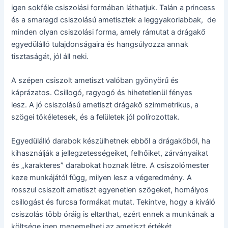
igen sokféle csiszolási formában láthatjuk. Talán a princess
és a smaragd csiszolású ametisztek a leggyakoriabbak, de
minden olyan csiszolási forma, amely rámutat a drágakő
egyedülálló tulajdonságaira és hangsúlyozza annak
tisztaságát, jól áll neki.
A szépen csiszolt ametiszt valóban gyönyörű és
káprázatos. Csillogó, ragyogó és hihetetlenül fényes
lesz. A jó csiszolású ametiszt drágakő szimmetrikus, a
szögei tökéletesek, és a felületek jól polírozottak.
Egyedülálló darabok készülhetnek ebből a drágakőből, ha
kihasználják a jellegzetességeiket, felhőiket, zárványaikat
és „karakteres” darabokat hoznak létre. A csiszolómester
keze munkájától függ, milyen lesz a végeredmény. A
rosszul csiszolt ametiszt egyenetlen szögeket, homályos
csillogást és furcsa formákat mutat. Tekintve, hogy a kiváló
csiszolás több óráig is eltarthat, ezért ennek a munkának a
költsége igen megemelheti az ametiszt értékét.