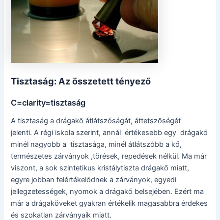
Tisztaság: Az összetett tényező
C=clarity=tisztaság
A tisztaság a drágakő átlátszóságát, áttetszőségét
jelenti. A régi iskola szerint, annál értékesebb egy drágakő
minél nagyobb a tisztasága, minél átlátszóbb a kő,
természetes zárványok ,törések, repedések nélkül. Ma már
viszont, a sok szintetikus kristálytiszta drágakő miatt,
egyre jobban felértékelődnek a zárványok, egyedi
jellegzetességek, nyomok a drágakő belsejében. Ezért ma
már a drágaköveket gyakran értékelik magasabbra érdekes
és szokatlan zárványaik miatt.