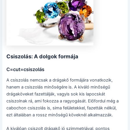
Csiszolás: A dolgok formája
C=cut=csiszolás
A csiszolás nemcsak a drágakő formájára vonatkozik,
hanem a csiszolás minőségére is. A kiváló minőségű
drágaköveket fazettálják, vagyis sok kis lapocskát
csiszolnak rá, ami fokozza a ragyogását. Előfordul még a
cabochon csiszolás is, sima felületekkel, fazetták nélkül,
ezt általában a rossz minőségű köveknél alkalmazzák.
A kiválóan csiszolt drágakő jó szimmetriával, pontos