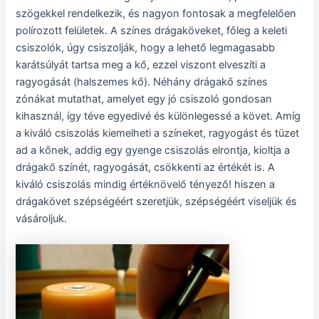
szögekkel rendelkezik, és nagyon fontosak a megfelelően
polírozott felületek. A színes drágaköveket, főleg a keleti
csiszolók, úgy csiszolják, hogy a lehető legmagasabb
karátsúlyát tartsa meg a kő, ezzel viszont elveszíti a
ragyogását (halszemes kő). Néhány drágakő színes
zónákat mutathat, amelyet egy jó csiszoló gondosan
kihasznál, így téve egyedivé és különlegessé a követ. Amíg
a kiváló csiszolás kiemelheti a színeket, ragyogást és tüzet
ad a kőnek, addig egy gyenge csiszolás elrontja, kioltja a
drágakő színét, ragyogását, csökkenti az értékét is. A
kiváló csiszolás mindig értéknövelő tényező! hiszen a
drágakövet szépségéért szeretjük, szépségéért viseljük és
vásároljuk.