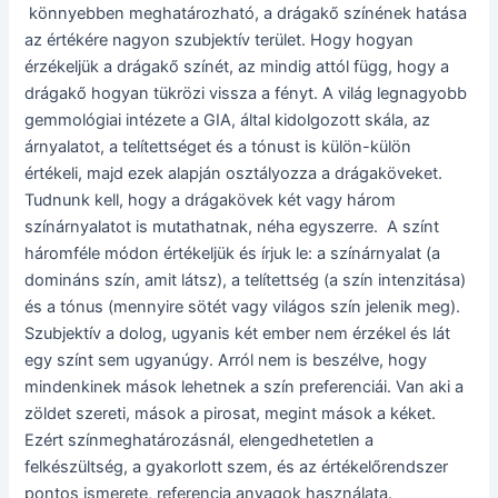
könnyebben meghatározható, a drágakő színének hatása
az értékére nagyon szubjektív terület. Hogy hogyan
érzékeljük a drágakő színét, az mindig attól függ, hogy a
drágakő hogyan tükrözi vissza a fényt. A világ legnagyobb
gemmológiai intézete a GIA, által kidolgozott skála, az
árnyalatot, a telítettséget és a tónust is külön-külön
értékeli, majd ezek alapján osztályozza a drágaköveket.
Tudnunk kell, hogy a drágakövek két vagy három
színárnyalatot is mutathatnak, néha egyszerre. A színt
háromféle módon értékeljük és írjuk le: a színárnyalat (a
domináns szín, amit látsz), a telítettség (a szín intenzitása)
és a tónus (mennyire sötét vagy világos szín jelenik meg).
Szubjektív a dolog, ugyanis két ember nem érzékel és lát
egy színt sem ugyanúgy. Arról nem is beszélve, hogy
mindenkinek mások lehetnek a szín preferenciái. Van aki a
zöldet szereti, mások a pirosat, megint mások a kéket.
Ezért színmeghatározásnál, elengedhetetlen a
felkészültség, a gyakorlott szem, és az értékelőrendszer
pontos ismerete, referencia anyagok használata.