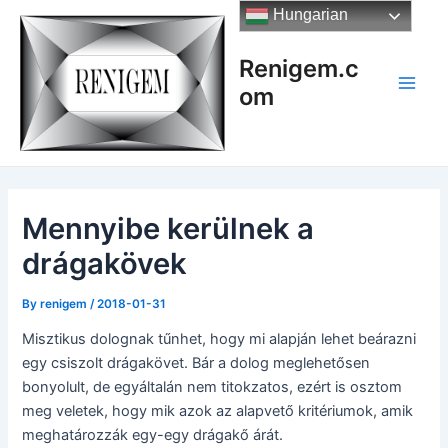
Skip
Hungarian
to
content
Renigem.c
om
Main
Men
Mennyibe kerülnek a
drágakövek
By
renigem
/
2018-01-31
Misztikus dolognak tűnhet, hogy mi alapján lehet beárazni
egy csiszolt drágakövet. Bár a dolog meglehetősen
bonyolult, de egyáltalán nem titokzatos, ezért is osztom
meg veletek, hogy mik azok az alapvető kritériumok, amik
meghatározzák egy-egy drágakő árát.