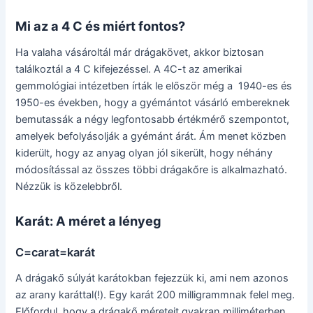
Mi az a 4 C és miért fontos?
Ha valaha vásároltál már drágakövet, akkor biztosan
találkoztál a 4 C kifejezéssel. A 4C-t az amerikai
gemmológiai intézetben írták le először még a 1940-es és
1950-es években, hogy a gyémántot vásárló embereknek
bemutassák a négy legfontosabb értékmérő szempontot,
amelyek befolyásolják a gyémánt árát. Ám menet közben
kiderült, hogy az anyag olyan jól sikerült, hogy néhány
módosítással az összes többi drágakőre is alkalmazható.
Nézzük is közelebbről.
Karát: A méret a lényeg
C=carat=karát
A drágakő súlyát karátokban fejezzük ki, ami nem azonos
az arany karáttal(!). Egy karát 200 milligrammnak felel meg.
Előfordul, hogy a drágakő méreteit gyakran milliméterben