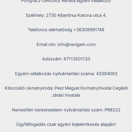
Pongrácz-Devcsics Renáta egyéni vállalkozó
Székhely: 2730 Albertirsa Katona utca 4.
Telefonos elérhetőség +36309991749
Email cím: info@renigem.com
Adószám: 67113501133
Egyéni vállalkozás nyilvántartási száma: 43394093
Kibocsátó okmányiroda: Pest Megyei Kormányhivatal Ceglédi
Járási hivatala
Nemesfém kereskedelem nyilvántartási szám: PR8222
Ügyfélfogadás csak egyéni bejelentkezés alapján!