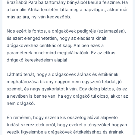
Brazíliából Paraíba tartomány bányáiból kerül a felszínre. Ha
a turmalin Afrika területén látta meg a napvilágot, akkor már
más az ára, nyilván kedvezőbb.
Nos ezért is fontos, a drágakövek pedigréje (származása),
és ezért elengedhetetlen, hogy az eladásra kínált
drágakövekhez cerifikációt kapj. Amiben ezek a
paraméterek mind-mind megtalálhatóak. Ez az etikus
drágakő kereskedelem alapja!
Látható tehát, hogy a drágakövek árának és értékének
meghatározása bizony nagyon nem egyszerű feladat, jó
szemet, és nagy gyakorlatot kíván. Egy dolog biztos, és ez
a nevében is benne van, ha egy drágakő túl olcsó, akkor az
nem drágakő.
Én remélem, hogy ezzel a kis összefoglalóval alapvető
tudást szereztetek arról, hogy ezeket a tényezőket hogyan
veszik figyelembe a drágakövek értékeléséhez és árainak