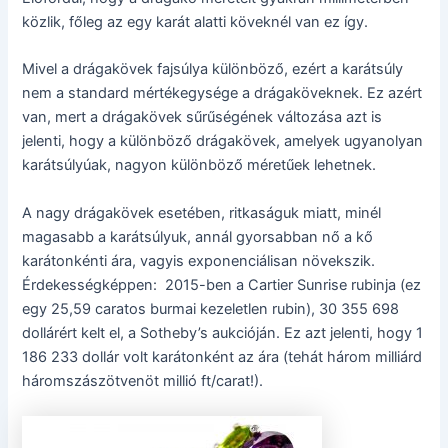
közlik, főleg az egy karát alatti köveknél van ez így.
Mivel a drágakövek fajsúlya különböző, ezért a karátsúly
nem a standard mértékegysége a drágaköveknek. Ez azért
van, mert a drágakövek sűrűségének változása azt is
jelenti, hogy a különböző drágakövek, amelyek ugyanolyan
karátsúlyúak, nagyon különböző méretűek lehetnek.
A nagy drágakövek esetében, ritkaságuk miatt, minél
magasabb a karátsúlyuk, annál gyorsabban nő a kő
karátonkénti ára, vagyis exponenciálisan növekszik.
Érdekességképpen: 2015-ben a Cartier Sunrise rubinja (ez
egy 25,59 caratos burmai kezeletlen rubin), 30 355 698
dollárért kelt el, a Sotheby’s aukcióján. Ez azt jelenti, hogy 1
186 233 dollár volt karátonként az ára (tehát három milliárd
háromszászötvenöt millió ft/carat!).