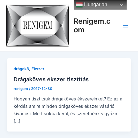
Skip
Hungarian
to
content
Renigem.c
om
Main
Men
,
drágakő
Ékszer
Drágaköves ékszer tisztítás
renigem
/
2017-12-30
Hogyan tisztítsuk drágaköves ékszereinket? Ez az a
kérdés amire minden drágaköves ékszer vásárló
kíváncsi. Mert sokba kerül, és szeretnénk vigyázni
[…]