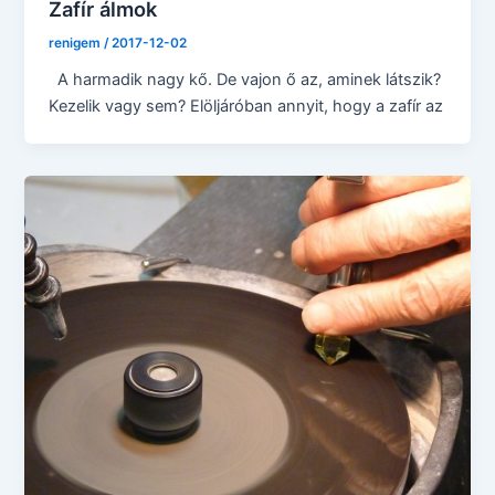
Zafír álmok
renigem
/
2017-12-02
A harmadik nagy kő. De vajon ő az, aminek látszik?
Kezelik vagy sem? Elöljáróban annyit, hogy a zafír az