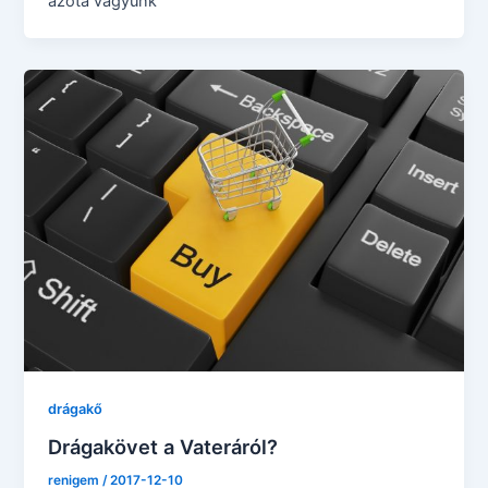
azóta vágyunk
drágakő
Drágakövet a Vateráról?
renigem
/
2017-12-10