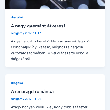
drágakő
A nagy gyémánt átverés!
renigem
/
2017-11-17
A gyémántot is kezelik? Nem az aminek látszik?
Mondhatjuk így, kezelik, méghozzá nagyon
változatos formában. Mivel világszerte ebből a
drágakőből
drágakő
A smaragd románca
renigem
/
2017-11-08
Avagy hogyan kerüljük el, hogy több százezer