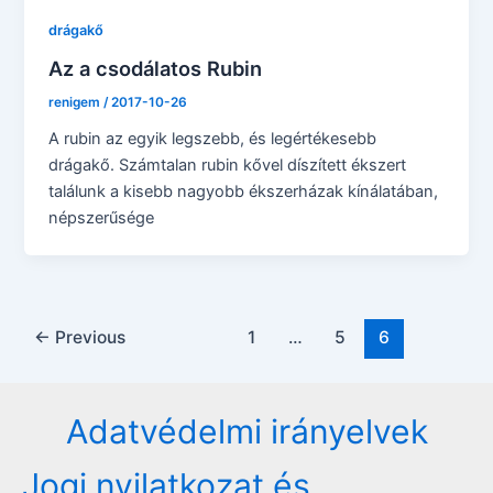
drágakő
Az a csodálatos Rubin
renigem
/
2017-10-26
A rubin az egyik legszebb, és legértékesebb
drágakő. Számtalan rubin kővel díszített ékszert
találunk a kisebb nagyobb ékszerházak kínálatában,
népszerűsége
Post
←
Previous
1
…
5
6
pagination
Adatvédelmi irányelvek
Jogi nyilatkozat és