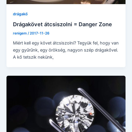
drágakő
Drágakövet átcsiszolni = Danger Zone
renigem
/
2017-11-26
Miért kell egy követ átcsiszolni? Tegyük fel, hogy van
egy gyűrűnk, egy örökség, nagyon szép drágakővel.
A kő tetszik nekünk,