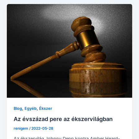
,
,
Blog
Egyéb
Ékszer
Az évszázad pere az ékszervilágban
renigem
/
2022-05-28
Az ékszervilág Johnny Depp kontra Amber Heard-