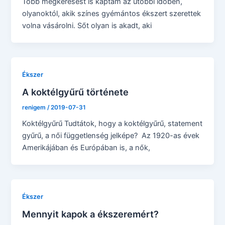
Több megkeresést is kaptam az utóbbi időben,
olyanoktól, akik színes gyémántos ékszert szerettek
volna vásárolni. Sőt olyan is akadt, aki
Ékszer
A koktélgyűrű története
renigem
/
2019-07-31
Koktélgyűrű Tudtátok, hogy a koktélgyűrű, statement
gyűrű, a női függetlenség jelképe? Az 1920-as évek
Amerikájában és Európában is, a nők,
Ékszer
Mennyit kapok a ékszeremért?