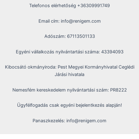
Telefonos elérhetőség +36309991749
Email cím: info@renigem.com
Adószám: 67113501133
Egyéni vállalkozás nyilvántartási száma: 43394093
Kibocsátó okmányiroda: Pest Megyei Kormányhivatal Ceglédi
Járási hivatala
Nemesfém kereskedelem nyilvántartási szám: PR8222
Ügyfélfogadás csak egyéni bejelentkezés alapján!
Panaszkezelés: info@renigem.com