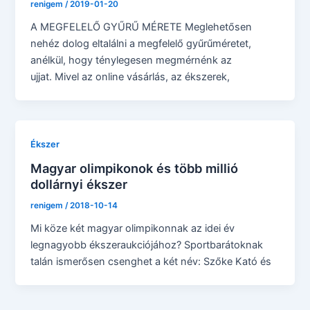
renigem
/
2019-01-20
A MEGFELELŐ GYŰRŰ MÉRETE Meglehetősen
nehéz dolog eltalálni a megfelelő gyűrűméretet,
anélkül, hogy ténylegesen megmérnénk az
ujjat. Mivel az online vásárlás, az ékszerek,
Ékszer
Magyar olimpikonok és több millió
dollárnyi ékszer
renigem
/
2018-10-14
Mi köze két magyar olimpikonnak az idei év
legnagyobb ékszeraukciójához? Sportbarátoknak
talán ismerősen csenghet a két név: Szőke Kató és