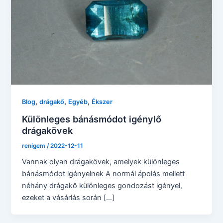
,
,
,
Blog
drágakő
Egyéb
Ékszer
Különleges bánásmódot igénylő
drágakövek
renigem
/
2022-12-11
Vannak olyan drágakövek, amelyek különleges
bánásmódot igényelnek A normál ápolás mellett
néhány drágakő különleges gondozást igényel,
ezeket a vásárlás során […]