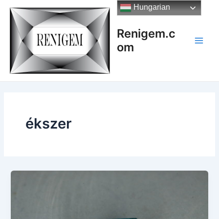
Skip
Hungarian
to
content
Renigem.c
om
Main
Men
ékszer