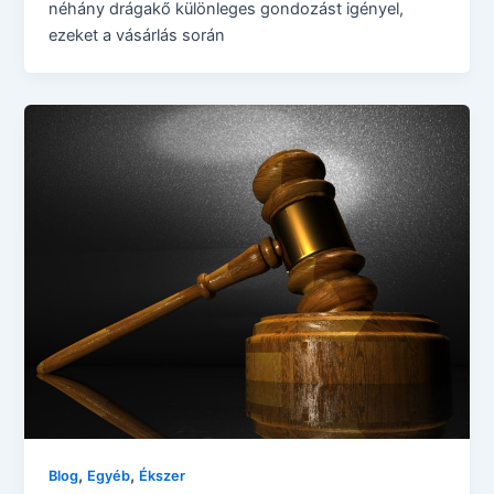
néhány drágakő különleges gondozást igényel,
ezeket a vásárlás során
,
,
Blog
Egyéb
Ékszer