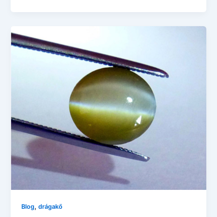
,
Blog
drágakő