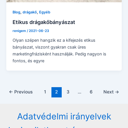
,
,
Blog
drágakő
Egyéb
Etikus drágakőbányászat
renigem
/
2021-06-23
Olyan szépen hangzik ez a kifejezés etikus
bányászat, viszont gyakran csak üres
marketingfrázisként használják. Pedig nagyon is
fontos, és egyre
Post
←
Previous
1
2
3
…
6
Next
→
pagination
Adatvédelmi irányelvek